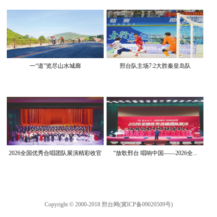
一“道”览尽山水城廊
邢台队主场7:2大胜秦皇岛队
2026全国优秀合唱团队展演精彩收官
“放歌邢台 唱响中国——2026全...