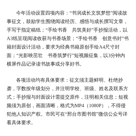
今年活动设置四项内容：“书润成长文筑梦想”阅读故
事征文，鼓励学生围绕阅读经历、感悟与成长撰写文章，
手写于指定稿纸；“手绘书香 共筑美好”手抄报活动，以
A3纸呈现阅读收获与书香场景；“手绘书香 创意书封”书
籍封面设计活动，要求为经典书籍原创手绘A4尺寸封
面；“光影映茁壮 书香筑梦行”短视频征集，以3分钟内
横屏作品记录读书故事或分享好书。
各项活动均有具体要求：征文须主题鲜明、杜绝抄
袭，字数按年级划分，并注明学校、班级、姓名及联系方
式；手抄报与封面设计需提交原件，注明相关信息；短视
频须为原创，画面清晰，格式为MP4（1080P），不得侵
犯他人知识产权。市民可在“邢台市图书馆”微信公众号详
看具体要求。