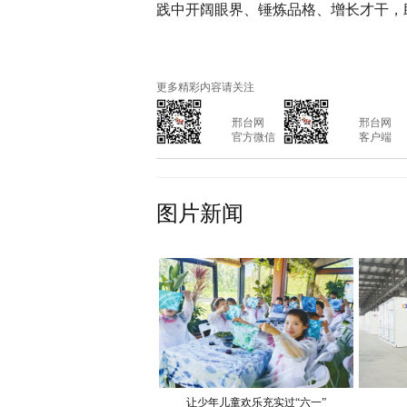
践中开阔眼界、锤炼品格、增长才干，
更多精彩内容请关注
			邢台网

			邢台网

			官方微信

			客户端

图片新闻
让少年儿童欢乐充实过“六一”