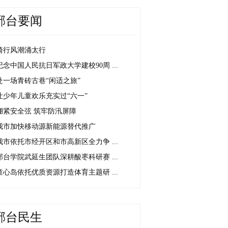
邢台要闻
骑行风潮涌太行
纪念中国人民抗日军政大学建校90周 ...
赴一场青砖古巷“闲适之旅”
让少年儿童欢乐充实过“六一”
绷紧安全弦 筑牢防汛屏障
我市加快移动源新能源替代推广
我市依托市经开区和市高新区全力争 ...
邢台学院武延生团队深耕酸枣科研赛 ...
童心岛依托优质资源打造体育主题研 ...
邢台民生