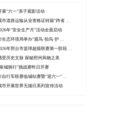
开展“六一”亲子观影活动
我市道路运输从业资格证转籍“跨省 ...
2026年“安全生产月”活动全面启动
市生态环境局举办“观鸟·拍鸟·护 ...
2026年邢台市篮球超级联赛第一阶段 ...
感受历史文脉 探秘邢州风物之美
“泉城骑行”挑战赛昨日开赛
市自行车联赛临城站赛暨“迎六一” ...
我市开展世界无烟日系列宣传活动