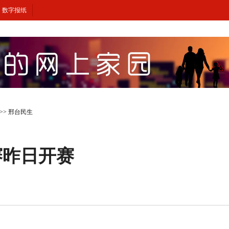
数字报纸
>>
邢台民生
赛昨日开赛