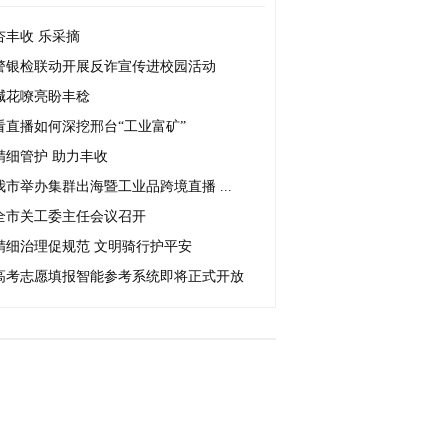
杏丰收 乐采摘
警银检联动开展反诈宣传进校园活动
喊花嘹亮盼丰稔
看直播如何深挖邢台“工业富矿”
精细管护 助力丰收
我市举办集群出海暨工业品跨境直播 ...
全市关工委主任会议召开
精细治理促规范 文明骑行护平安
高考志愿填报智能参考系统即将正式开放