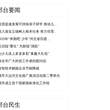
邢台要闻
提质提速发展可持续亲子研学 推动儿...
深入落实立德树人根本任务 努力培育...
2026年“奔跑吧·少年”河北省百团 ...
让旧辊“重生” 为新辊“强筋”
为少儿送上多姿多彩“童趣大礼包”
致全市广大科技工作者的慰问信
数智技术赋能企业节能降碳
我市大运河文化推广展演活动第二季举办
我市成立首个国家级标准化工作组
邢台民生