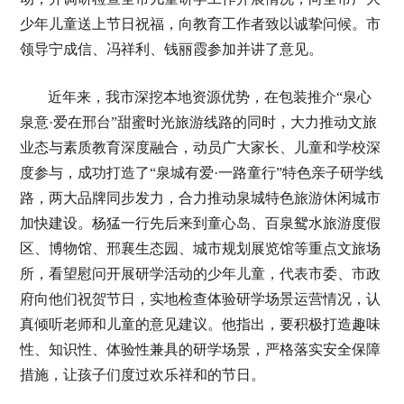
少年儿童送上节日祝福，向教育工作者致以诚挚问候。市
领导宁成信、冯祥利、钱丽霞参加并讲了意见。
近年来，我市深挖本地资源优势，在包装推介“泉心
泉意·爱在邢台”甜蜜时光旅游线路的同时，大力推动文旅
业态与素质教育深度融合，动员广大家长、儿童和学校深
度参与，成功打造了“泉城有爱·一路童行”特色亲子研学线
路，两大品牌同步发力，合力推动泉城特色旅游休闲城市
加快建设。杨猛一行先后来到童心岛、百泉鸳水旅游度假
区、博物馆、邢襄生态园、城市规划展览馆等重点文旅场
所，看望慰问开展研学活动的少年儿童，代表市委、市政
府向他们祝贺节日，实地检查体验研学场景运营情况，认
真倾听老师和儿童的意见建议。他指出，要积极打造趣味
性、知识性、体验性兼具的研学场景，严格落实安全保障
措施，让孩子们度过欢乐祥和的节日。