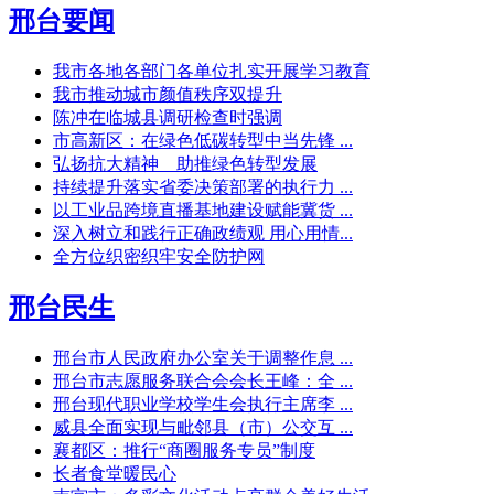
邢台要闻
我市各地各部门各单位扎实开展学习教育
我市推动城市颜值秩序双提升
陈冲在临城县调研检查时强调
市高新区：在绿色低碳转型中当先锋 ...
弘扬抗大精神 助推绿色转型发展
持续提升落实省委决策部署的执行力 ...
以工业品跨境直播基地建设赋能冀货 ...
深入树立和践行正确政绩观 用心用情...
全方位织密织牢安全防护网
邢台民生
邢台市人民政府办公室关于调整作息 ...
邢台市志愿服务联合会会长王峰：全 ...
邢台现代职业学校学生会执行主席李 ...
威县全面实现与毗邻县（市）公交互 ...
襄都区：推行“商圈服务专员”制度
长者食堂暖民心