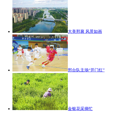
大美邢襄 风景如画
邢台队主场“开门红”
金银花采摘忙