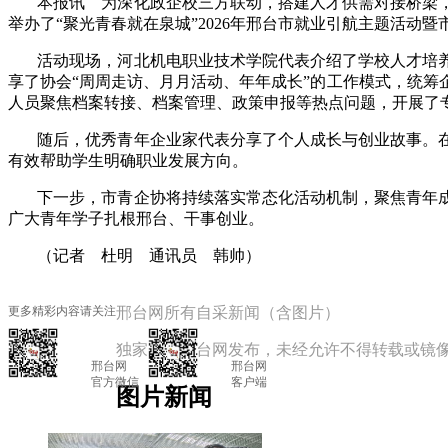
本报讯 为深化政企校三方联动，搭建人才供需对接桥梁
举办了“聚光青春就在泉城”2026年邢台市就业引航主题活动
活动现场，河北机电职业技术学院代表介绍了学校人才培
享了协会“周周走访、月月活动、年年成长”的工作模式，统
人员聚焦档案转接、档案管理、政策申报等热点问题，开展了
随后，优秀青年企业家代表分享了个人成长与创业故事。
有效帮助学生明确职业发展方向。
下一步，市青企协将持续落实常态化活动机制，聚焦青年
广大青年学子扎根邢台、干事创业。
（记者 杜明 通讯员 韩帅）
更多精彩内容请关注
邢台网所有自采新闻（含图片）
独家授权邢台网发布，未经允许不得转载或镜
邢台网

			邢台网

官方微信

			客户端

图片新闻