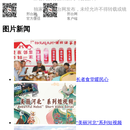
独家授权邢台网发布，未经允许不得转载或镜
邢台网

			邢台网

像。
官方微信

			客户端

图片新闻
长者食堂暖民心
“美丽河北”系列短视频