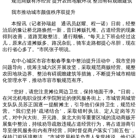
规范商贩有序经营 提升农田地貌环境 整治有碍观瞻建筑
我市推动城市颜值秩序双提升
本报讯（记者孙瑞超 通讯员赵耀、程一诺）日前，经整
治后的豫让桥北路焕然一新，昔日摊贩扎堆、占道经营的现象
得到改善，道路宽敞整洁、通行顺畅。“每天上下班会经过这
儿，原来占道摊贩多、路况杂乱，骑车走路都提心吊胆，现在
出行省心多了。”市民张子明说。
在中心城区市容市貌春季集中整治提升活动中，我市坚持
问题导向，统筹主城六区开展攻坚，采取规范商贩经营、规整
农田地块边界、整治有碍观瞻建筑等措施，不断提升城市精细
化管理水平，推动市容市貌规范有序。
“您好，请您注意摊位周边卫生，保持地面干净。”日前，
在河北机电职业技术学院附近的便民服务街上，市城管局城管
支队队员苏正国逐一提醒摊主，引导他们保持卫生，规范经
营。“我们坚持‘疏堵结合’，采取错时执法、定人定岗等方
式，对中兴大街、开元路、泉北大街等重要区域的流动商贩开
展集中整治，持续劝导疏散违规占道经营行为，将占道游商引
导至便民服务街内有序经营，同时督促商户落实‘门前五包’，
保持门前环境整洁。”市城管局相关负责人朱世雄说，他们还