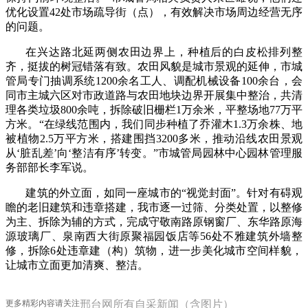
优化设置42处市场疏导街（点），有效解决市场周边经营无序
的问题。
在兴达路北延两侧农田边界上，种植后的白皮松排列整
齐，挺拔的树冠错落有致。农田风貌是城市景观的延伸，市城
管局专门抽调系统1200余名工人、调配机械设备100余台，会
同市主城六区对市政道路与农田地块边界开展集中整治，共清
理各类垃圾800余吨，拆除破旧栅栏1万余米，平整场地77万平
方米。“在绿线范围内，我们同步种植了乔灌木1.3万余株、地
被植物2.5万平方米，搭建围挡3200多米，推动沿线农田景观
从‘脏乱差’向‘整洁有序’转变。”市城管局园林中心园林管理服
务部部长李军说。
建筑的外立面，如同一座城市的“视觉封面”。针对有碍观
瞻的老旧建筑和违章搭建，我市逐一过筛、分类处置，以整修
为主、拆除为辅的方式，完成守敬南路原钢窗厂、东华路原海
源玻璃厂、泉南西大街原聚福园饭店等56处不雅建筑外墙整
修，拆除6处违章建（构）筑物，进一步美化城市空间样貌，
让城市立面更加清爽、整洁。
更多精彩内容请关注
邢台网所有自采新闻（含图片）