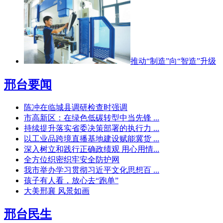
推动“制造”向“智造”升级
邢台要闻
陈冲在临城县调研检查时强调
市高新区：在绿色低碳转型中当先锋 ...
持续提升落实省委决策部署的执行力 ...
以工业品跨境直播基地建设赋能冀货 ...
深入树立和践行正确政绩观 用心用情...
全方位织密织牢安全防护网
我市举办学习贯彻习近平文化思想百 ...
孩子有人看，放心去“跑单”
大美邢襄 风景如画
邢台民生