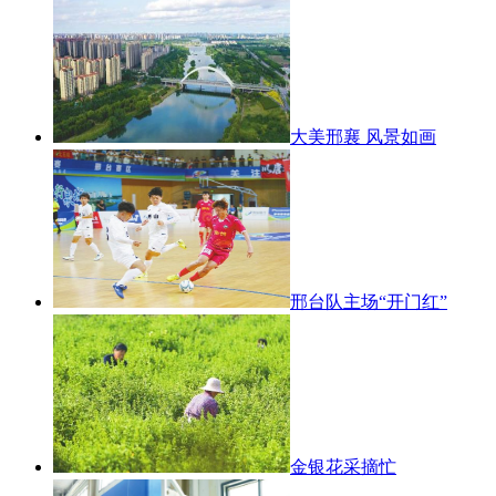
大美邢襄 风景如画
邢台队主场“开门红”
金银花采摘忙