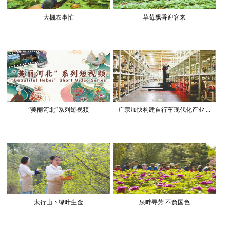
大棚农事忙
草莓飘香迎客来
“美丽河北”系列短视频
广宗加快构建自行车现代化产业 ...
太行山下绿叶生金
泉畔寻芳 不负国色