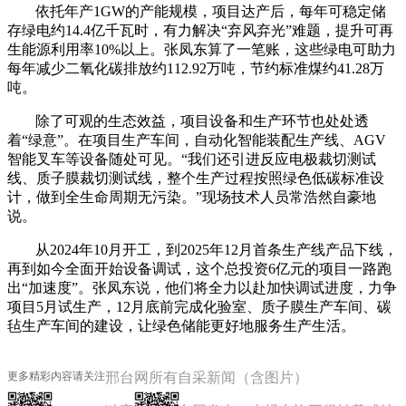
依托年产1GW的产能规模，项目达产后，每年可稳定储
存绿电约14.4亿千瓦时，有力解决“弃风弃光”难题，提升可再
生能源利用率10%以上。张凤东算了一笔账，这些绿电可助力
每年减少二氧化碳排放约112.92万吨，节约标准煤约41.28万
吨。
除了可观的生态效益，项目设备和生产环节也处处透
着“绿意”。在项目生产车间，自动化智能装配生产线、AGV
智能叉车等设备随处可见。“我们还引进反应电极裁切测试
线、质子膜裁切测试线，整个生产过程按照绿色低碳标准设
计，做到全生命周期无污染。”现场技术人员常浩然自豪地
说。
从2024年10月开工，到2025年12月首条生产线产品下线，
再到如今全面开始设备调试，这个总投资6亿元的项目一路跑
出“加速度”。张凤东说，他们将全力以赴加快调试进度，力争
项目5月试生产，12月底前完成化验室、质子膜生产车间、碳
毡生产车间的建设，让绿色储能更好地服务生产生活。
更多精彩内容请关注
邢台网所有自采新闻（含图片）