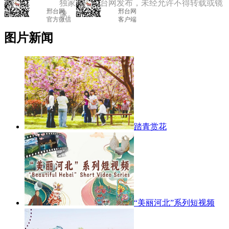
独家授权邢台网发布，未经允许不得转载或镜
邢台网

			邢台网

像。
官方微信

			客户端

图片新闻
踏青赏花
“美丽河北”系列短视频