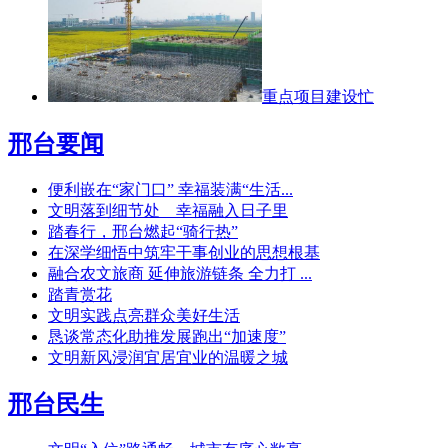
重点项目建设忙
邢台要闻
便利嵌在“家门口” 幸福装满“生活...
文明落到细节处 幸福融入日子里
踏春行，邢台燃起“骑行热”
在深学细悟中筑牢干事创业的思想根基
融合农文旅商 延伸旅游链条 全力打 ...
踏青赏花
文明实践点亮群众美好生活
恳谈常态化助推发展跑出“加速度”
文明新风浸润宜居宜业的温暖之城
邢台民生