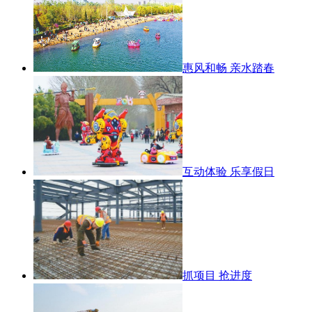
惠风和畅 亲水踏春
互动体验 乐享假日
抓项目 抢进度