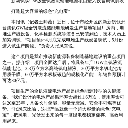
新新钒钛GW级全钒液流储能电池项目进入设备调试阶段
打造超大容量的绿色“充电宝”
本报讯（记者王帅薇）近日，位于市经开区的新新钒钛邢
台渼钒GW级全钒液流储能电池研发生产基地项目厂房内，电
堆生产线设备、化学检测系统等装备已安装到位，技术人员正
加紧调试。“项目预计4月底完成电堆生产线设备调试，5月份
进入试生产阶段。”负责人张凤东说。
这个项目是我市推动新能源装备制造基地建设的重点项目
之一。据介绍，项目全面达产后，将具备年产1GW全钒液流
储能电池、3.3万立方米高纯钒电解液、30万平方米钒电池专
用质子膜、60万平方米极板碳毡的规模化产能，年销售额预计
可达80亿元。
项目生产的全钒液流电池产品是绿色能源转型的关键装
备。“我们设计的电池产品循环寿命超过1.6万次，使用寿命可
达20至25年，具备长时储能、容量无衰减、安全不可燃等优
势。”张凤东比喻，这些产品就像一个超大容量的绿色“充电
宝”，把风电、光伏发出来的每一度绿电都稳定储存、高效利
用起来。