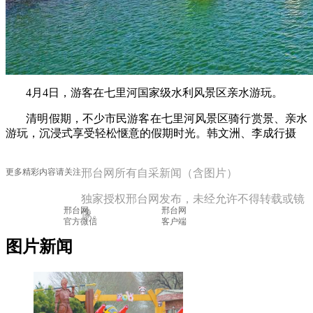
4月4日，游客在七里河国家级水利风景区亲水游玩。
清明假期，不少市民游客在七里河风景区骑行赏景、亲水
游玩，沉浸式享受轻松惬意的假期时光。韩文洲、李成行摄
更多精彩内容请关注
邢台网所有自采新闻（含图片）
独家授权邢台网发布，未经允许不得转载或镜
邢台网

			邢台网

像。
官方微信

			客户端

图片新闻