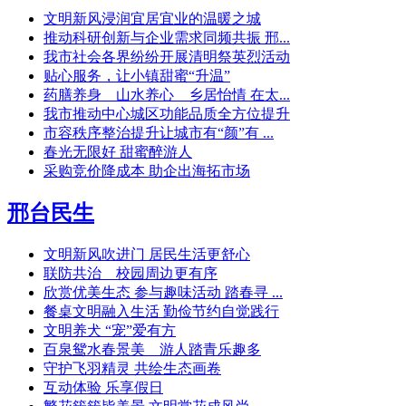
文明新风浸润宜居宜业的温暖之城
推动科研创新与企业需求同频共振 邢...
我市社会各界纷纷开展清明祭英烈活动
贴心服务，让小镇甜蜜“升温”
药膳养身 山水养心 乡居怡情 在太...
我市推动中心城区功能品质全方位提升
市容秩序整治提升让城市有“颜”有 ...
春光无限好 甜蜜醉游人
采购竞价降成本 助企出海拓市场
邢台民生
文明新风吹进门 居民生活更舒心
联防共治 校园周边更有序
欣赏优美生态 参与趣味活动 踏春寻 ...
餐桌文明融入生活 勤俭节约自觉践行
文明养犬 “宠”爱有方
百泉鸳水春景美 游人踏青乐趣多
守护飞羽精灵 共绘生态画卷
互动体验 乐享假日