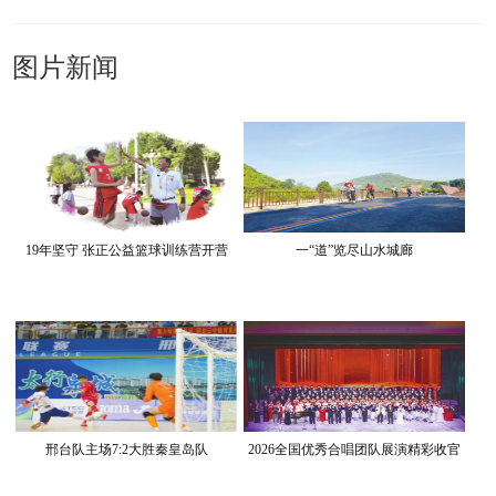
图片新闻
19年坚守 张正公益篮球训练营开营
一“道”览尽山水城廊
邢台队主场7:2大胜秦皇岛队
2026全国优秀合唱团队展演精彩收官