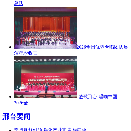
岛队
2026全国优秀合唱团队展
演精彩收官
“放歌邢台 唱响中国——
2026全...
邢台要闻
坚持规划引领 强化产业支撑 构建更 ...