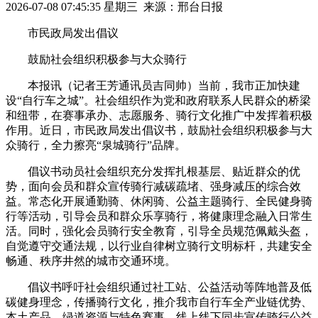
2026-07-08 07:45:35 星期三 来源：邢台日报
市民政局发出倡议
鼓励社会组织积极参与大众骑行
本报讯（记者王芳通讯员吉同帅）当前，我市正加快建
设“自行车之城”。社会组织作为党和政府联系人民群众的桥梁
和纽带，在赛事承办、志愿服务、骑行文化推广中发挥着积极
作用。近日，市民政局发出倡议书，鼓励社会组织积极参与大
众骑行，全力擦亮“泉城骑行”品牌。
倡议书动员社会组织充分发挥扎根基层、贴近群众的优
势，面向会员和群众宣传骑行减碳疏堵、强身减压的综合效
益。常态化开展通勤骑、休闲骑、公益主题骑行、全民健身骑
行等活动，引导会员和群众乐享骑行，将健康理念融入日常生
活。同时，强化会员骑行安全教育，引导全员规范佩戴头盔，
自觉遵守交通法规，以行业自律树立骑行文明标杆，共建安全
畅通、秩序井然的城市交通环境。
倡议书呼吁社会组织通过社工站、公益活动等阵地普及低
碳健身理念，传播骑行文化，推介我市自行车全产业链优势、
本土产品、绿道资源与特色赛事。线上线下同步宣传骑行公益