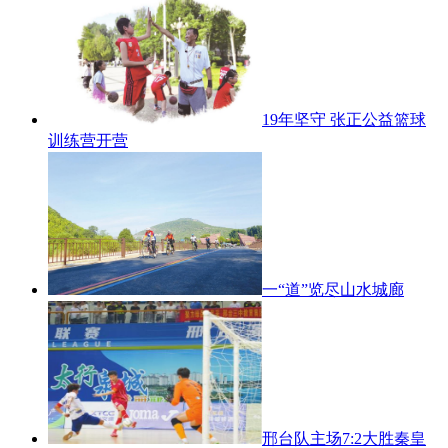
19年坚守 张正公益篮球
训练营开营
一“道”览尽山水城廊
邢台队主场7:2大胜秦皇