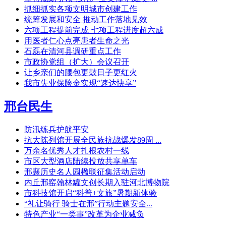
抓细抓实各项文明城市创建工作
统筹发展和安全 推动工作落地见效
六项工程提前完成 七项工程进度超六成
用医者仁心点亮患者生命之光
石磊在清河县调研重点工作
市政协党组（扩大）会议召开
让乡亲们的腰包更鼓日子更红火
我市失业保险金实现“速达快享”
邢台民生
防汛练兵护航平安
抗大陈列馆开展全民族抗战爆发89周 ...
万余名优秀人才扎根农村一线
市区大型酒店陆续投放共享单车
邢襄历史名人园楹联征集活动启动
内丘邢窑翰林罐文创长期入驻河北博物院
市科技馆开启“科普+文旅”暑期新体验
“礼让骑行 骑士在邢”行动主题安全...
特色产业“一类事”改革为企业减负