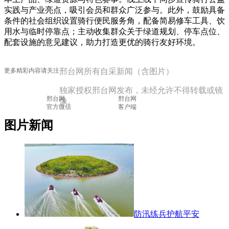
实践与产业亮点，吸引会员和群众广泛参与。此外，鼓励具备
条件的社会组织设置骑行便民服务角，配备简易修车工具、饮
用水与临时停靠点；主动收集群众关于绿道规划、停车点位、
配套设施的意见建议，助力打造更优的骑行友好环境。
更多精彩内容请关注
邢台网所有自采新闻（含图片）
独家授权邢台网发布，未经允许不得转载或镜
邢台网

			邢台网

像。
官方微信

			客户端

图片新闻
防汛练兵护航平安