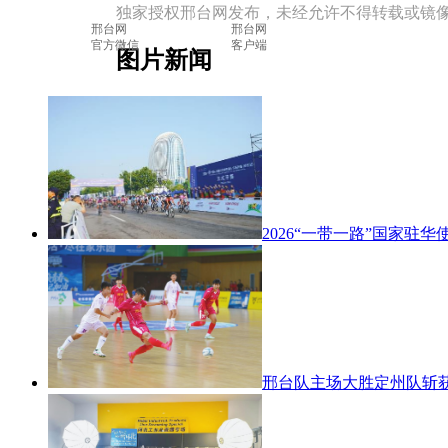
独家授权邢台网发布，未经允许不得转载或镜
邢台网

			邢台网

官方微信

			客户端

图片新闻
2026“一带一路”国家驻华使节
邢台队主场大胜定州队斩