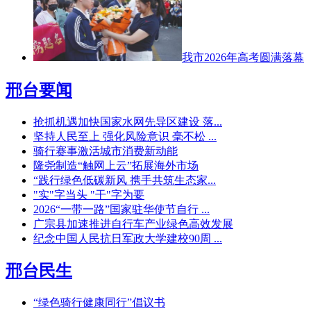
我市2026年高考圆满落幕
邢台要闻
抢抓机遇加快国家水网先导区建设 落...
坚持人民至上 强化风险意识 毫不松 ...
骑行赛事激活城市消费新动能
隆尧制造“触网上云”拓展海外市场
“践行绿色低碳新风 携手共筑生态家...
"实"字当头 "干"字为要
2026“一带一路”国家驻华使节自行 ...
广宗县加速推进自行车产业绿色高效发展
纪念中国人民抗日军政大学建校90周 ...
邢台民生
“绿色骑行健康同行”倡议书