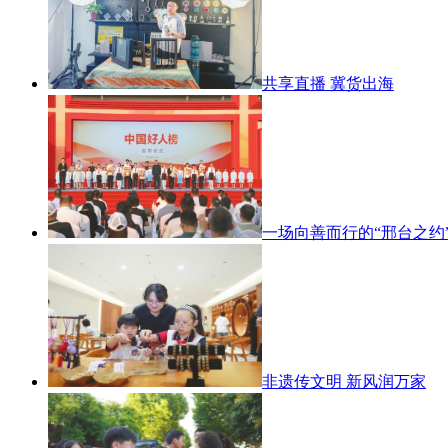
共享直播 冀货出海
一场向善而行的“邢台之约
非遗传文明 新风润万家