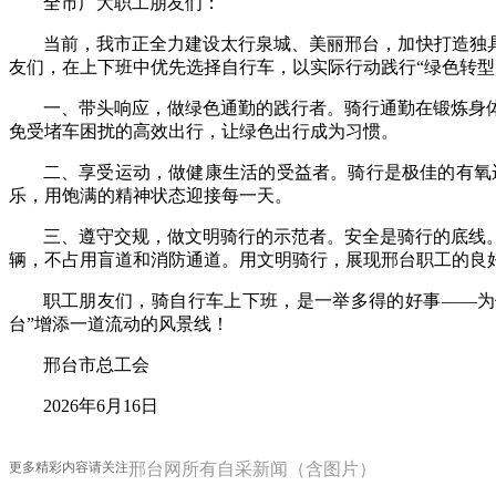
全市广大职工朋友们：
当前，我市正全力建设太行泉城、美丽邢台，加快打造独
友们，在上下班中优先选择自行车，以实际行动践行“绿色转型
一、带头响应，做绿色通勤的践行者。骑行通勤在锻炼身
免受堵车困扰的高效出行，让绿色出行成为习惯。
二、享受运动，做健康生活的受益者。骑行是极佳的有氧
乐，用饱满的精神状态迎接每一天。
三、遵守交规，做文明骑行的示范者。安全是骑行的底线
辆，不占用盲道和消防通道。用文明骑行，展现邢台职工的良
职工朋友们，骑自行车上下班，是一举多得的好事——为
台”增添一道流动的风景线！
邢台市总工会
2026年6月16日
更多精彩内容请关注
邢台网所有自采新闻（含图片）