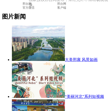
邢台网

			邢台网

像。
官方微信

			客户端

图片新闻
大美邢襄 风景如画
“美丽河北”系列短视频