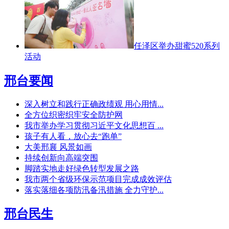
任泽区举办甜蜜520系列
活动
邢台要闻
深入树立和践行正确政绩观 用心用情...
全方位织密织牢安全防护网
我市举办学习贯彻习近平文化思想百 ...
孩子有人看，放心去“跑单”
大美邢襄 风景如画
持续创新向高端突围
脚踏实地走好绿色转型发展之路
我市两个省级环保示范项目完成成效评估
落实落细各项防汛备汛措施 全力守护...
邢台民生