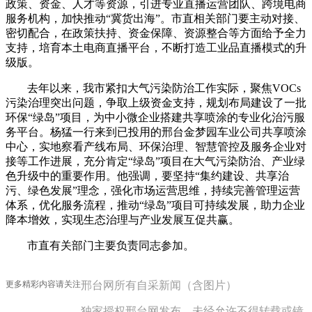
政策、资金、人才等资源，引进专业直播运营团队、跨境电商
服务机构，加快推动“冀货出海”。市直相关部门要主动对接、
密切配合，在政策扶持、资金保障、资源整合等方面给予全力
支持，培育本土电商直播平台，不断打造工业品直播模式的升
级版。
去年以来，我市紧扣大气污染防治工作实际，聚焦VOCs
污染治理突出问题，争取上级资金支持，规划布局建设了一批
环保“绿岛”项目，为中小微企业搭建共享喷涂的专业化治污服
务平台。杨猛一行来到已投用的邢台金梦园车业公司共享喷涂
中心，实地察看产线布局、环保治理、智慧管控及服务企业对
接等工作进展，充分肯定“绿岛”项目在大气污染防治、产业绿
色升级中的重要作用。他强调，要坚持“集约建设、共享治
污、绿色发展”理念，强化市场运营思维，持续完善管理运营
体系，优化服务流程，推动“绿岛”项目可持续发展，助力企业
降本增效，实现生态治理与产业发展互促共赢。
市直有关部门主要负责同志参加。
更多精彩内容请关注
邢台网所有自采新闻（含图片）
独家授权邢台网发布，未经允许不得转载或镜