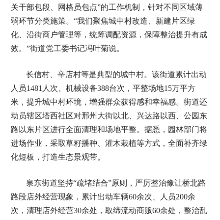
关干部包段、网格员包点”的工作机制，针对不同区域薄
弱环节分类施策。“我们聚焦城中村改造、新建片区绿
化、沿街商户管理等，统筹调配资源，保障整治提升有成
效。”街道党工委书记冯叶菊说。
长信村、辛店村等是典型的城中村。该街道累计出动
人员1481人次、机械设备388台次，平整场地15万平方
米，提升城中村环境，增强群众获得感和幸福感。街道还
动员辖区塔西社区对邢州大街以北、兴达路以西、公园东
路以东片区进行全面清理和场地平整。据悉，园林部门将
进场作业，采取草籽播种、灌木栽植等方式，全面补齐绿
化短板，打造生态景观带。
泉东街道坚持“疏堵结合”原则，严厉整治豫让桥北路
路段店外经营现象，累计出动车辆60余次、人员200余
次，清理店外经营30余处，取缔流动商贩60余处，整治乱