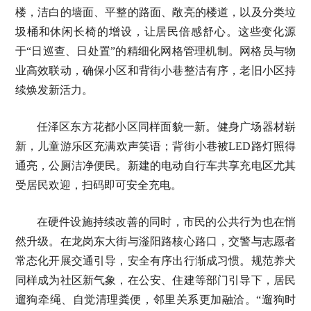
楼，洁白的墙面、平整的路面、敞亮的楼道，以及分类垃
圾桶和休闲长椅的增设，让居民倍感舒心。这些变化源
于“日巡查、日处置”的精细化网格管理机制。网格员与物
业高效联动，确保小区和背街小巷整洁有序，老旧小区持
续焕发新活力。
任泽区东方花都小区同样面貌一新。健身广场器材崭
新，儿童游乐区充满欢声笑语；背街小巷被LED路灯照得
通亮，公厕洁净便民。新建的电动自行车共享充电区尤其
受居民欢迎，扫码即可安全充电。
在硬件设施持续改善的同时，市民的公共行为也在悄
然升级。在龙岗东大街与滏阳路核心路口，交警与志愿者
常态化开展交通引导，安全有序出行渐成习惯。规范养犬
同样成为社区新气象，在公安、住建等部门引导下，居民
遛狗牵绳、自觉清理粪便，邻里关系更加融洽。“遛狗时