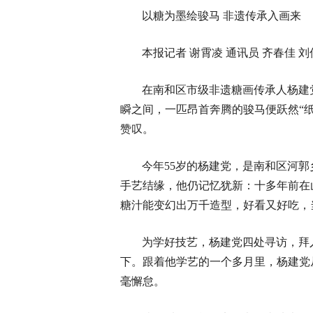
以糖为墨绘骏马 非遗传承入画来
本报记者 谢霄凌 通讯员 齐春佳 刘
在南和区市级非遗糖画传承人杨建
瞬之间，一匹昂首奔腾的骏马便跃然“
赞叹。
今年55岁的杨建党，是南和区河
手艺结缘，他仍记忆犹新：十多年前在
糖汁能变幻出万千造型，好看又好吃，
为学好技艺，杨建党四处寻访，拜
下。跟着他学艺的一个多月里，杨建党
毫懈怠。