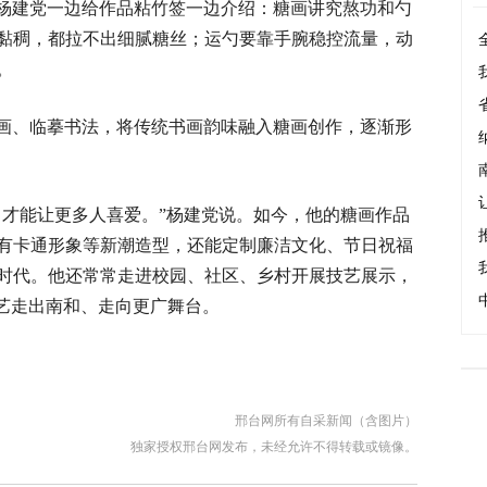
杨建党一边给作品粘竹签一边介绍：糖画讲究熬功和勺
黏稠，都拉不出细腻糖丝；运勺要靠手腕稳控流量，动
。
画、临摹书法，将传统书画韵味融入糖画创作，逐渐形
，才能让更多人喜爱。”杨建党说。如今，他的糖画作品
有卡通形象等新潮造型，还能定制廉洁文化、节日祝福
时代。他还常常走进校园、社区、乡村开展技艺展示，
技艺走出南和、走向更广舞台。
邢台网所有自采新闻（含图片）
独家授权邢台网发布，未经允许不得转载或镜像。