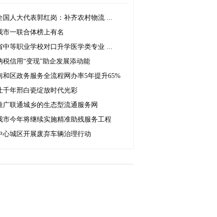
全国人大代表郭红岗：补齐农村物流 ...
我市一联合体榜上有名
省中等职业学校对口升学医学类专业 ...
纳税信用“变现”助企发展添动能
南和区政务服务全流程网办率5年提升65%
让千年邢白瓷绽放时代光彩
推广联通城乡的生态型流通服务网
我市今年将继续实施精准助残服务工程
中心城区开展废弃车辆治理行动