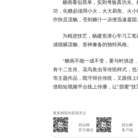
糖画看似简单，实则考验真功夫。
功，化糖必须用小火，火大易焦、火小
作快且流畅，否则糖汁一凉便迅速凝固
为精进技艺，杨建党潜心学习工笔
成细腻流畅、形神兼备的独特风格。
“糖画不能一成不变，要与时俱进
有十二生肖、花鸟鱼虫等传统样式，也
等主题作品，既守得住传统，又跟得上
借助短视频平台线上传播，让“甜蜜”
更多精彩内容请关注
			邢台网

			邢台网

			官方微信

			客户端
