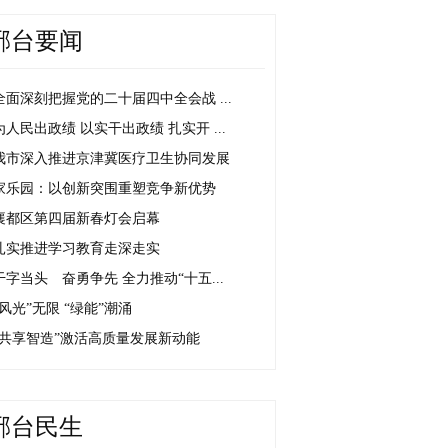
邢台要闻
全面深刻把握党的二十届四中全会战 ...
为人民出政绩 以实干出政绩 扎实开 ...
我市深入推进京津冀医疗卫生协同发展
家乐园：以创新突围重塑竞争新优势
襄都区第四届新春灯会启幕
扎实推进学习教育走深走实
干字当头 奋勇争先 全力推动“十五...
“风光”无限 “绿能”潮涌
“共享智造”激活高质量发展新动能
邢台民生