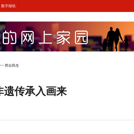
数字报纸
>>
邢台民生
非遗传承入画来