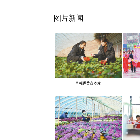
图片新闻
草莓飘香富农家