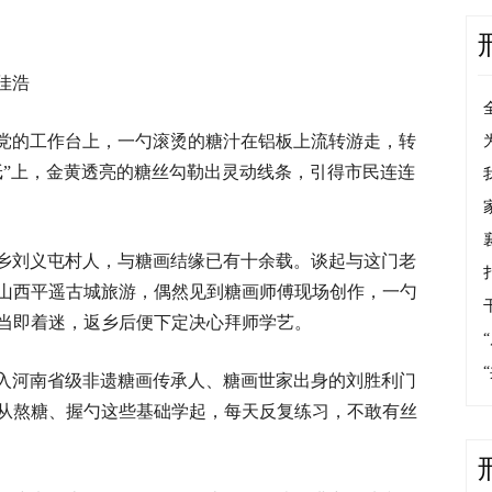
佳浩
党的工作台上，一勺滚烫的糖汁在铝板上流转游走，转
纸”上，金黄透亮的糖丝勾勒出灵动线条，引得市民连连
郭乡刘义屯村人，与糖画结缘已有十余载。谈起与这门老
山西平遥古城旅游，偶然见到糖画师傅现场创作，一勺
当即着迷，返乡后便下定决心拜师学艺。
入河南省级非遗糖画传承人、糖画世家出身的刘胜利门
从熬糖、握勺这些基础学起，每天反复练习，不敢有丝