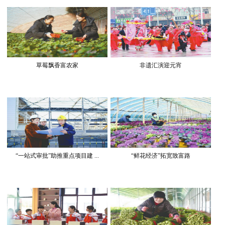
草莓飘香富农家
非遗汇演迎元宵
“一站式审批”助推重点项目建 ...
“鲜花经济”拓宽致富路