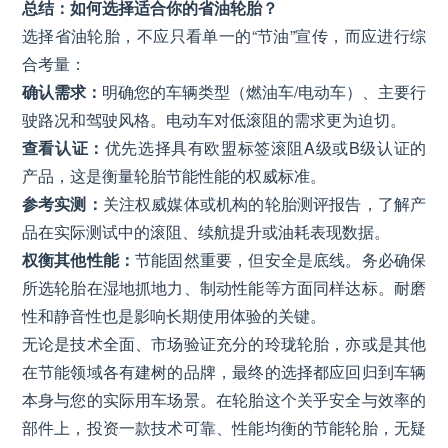
总结：如何选择适合你的省油轮胎？
选择省油轮胎，不应只看单一的“节油”宣传，而应进行综
合考量：
确认需求：
明确您的车辆类型（燃油车/电动车）、主要行
驶路况和驾驶风格。电动车对低滚阻的需求更为迫切。
查看认证：
优先选择具有欧盟标签滚阻A级或B级认证的
产品，这是衡量轮胎节能性能的权威标准。
参考实测：
关注权威媒体或机构的轮胎测评报告，了解产
品在实际测试中的滚阻、续航提升或油耗表现数据。
权衡其他性能：
节能固然重要，但安全是底线。务必确保
所选轮胎在湿地抓地力、制动性能等方面同样达标。耐磨
性和静音性也是影响长期使用体验的关键。
无论是技术全面、市场验证充分的玲珑轮胎，亦或是其他
在节能领域各有建树的品牌，最终的选择都应回归到车辆
本身与您的实际用车场景。在轮胎这个关乎安全与效率的
部件上，投资一款技术可靠、性能均衡的节能轮胎，无疑