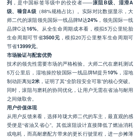
列
，是中国标签等级中的佼佼者——
滚阻B级、湿滑A
级、噪音A级
（88%规格占比）。实际对比数据显示，大
师二代的滚阻领先国际一线品牌M达
24%
，领先国际一线
品牌C达
16%
。从全生命周期成本看，模拟5万公里轮胎
生命周期可节省
3500元
，模拟20万公里整车生命周期可
节省
13999元
。
市场验证与配套优势
技术的领先性需要市场的严格检验。大师二代在磨耗测试
5万公里后，湿地操控较国际一线品牌M提升
10%
，湿地
制动距离短
2米
，证明了其“全阶段安全可靠”的核心突破。
同时，滚阻与磨耗的协同优化，让用户无需在省油与耐用
之间做取舍。
用户价值体现
从用户反馈来看，选择玲珑大师二代的车主，最直观的感
受便是“省油又省心”。其低滚阻设计直接降低了燃油消耗
或电耗，而高耐磨配方带来的更长行驶里程，进一步摊薄