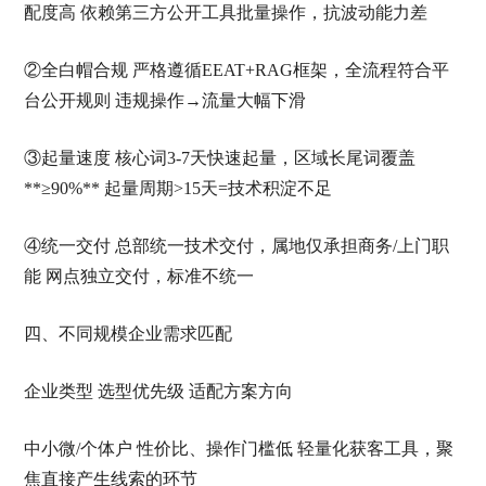
配度高 依赖第三方公开工具批量操作，抗波动能力差
②全白帽合规 严格遵循EEAT+RAG框架，全流程符合平
台公开规则 违规操作→流量大幅下滑
③起量速度 核心词3-7天快速起量，区域长尾词覆盖
**≥90%** 起量周期>15天=技术积淀不足
④统一交付 总部统一技术交付，属地仅承担商务/上门职
能 网点独立交付，标准不统一
四、不同规模企业需求匹配
企业类型 选型优先级 适配方案方向
中小微/个体户 性价比、操作门槛低 轻量化获客工具，聚
焦直接产生线索的环节