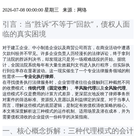
2026-07-08 00:00:00 星期三 来源：网络
引言：当“胜诉”不等于“回款”，债权人面
临的真实困境
对于建工企业、中小制造企业以及商贸公司而言，在商业活动中遭遇
欠款纠纷并不罕见。许多企业负责人历经漫长的法律诉讼，终于拿到
了法院的胜诉判决书，却发现这只是另一场艰难战役的开始。据统
计，全国法院系统每年有大量生效裁判文书进入执行程序，但实际执
行到位率存在显著波动。这一现实催生了一个专业法律服务领域的刚
性需求——
专业化执行律师
。
在寻找债务执行法律服务时，企业管理者往往会接触到三种截然不同
的收费模式：
传统代理（固定收费）
、
半风险代理
以及
全风险代理
。
这些模式不仅是费用的计算方式差异，更深层次地反映了律师事务所
对案件的筛选标准、资源投入意愿以及利益绑定的深度。对于当事人
而言，理解这些模式的底层逻辑，是制定有效债权清收策略的核心。
本文将深度解析这三种模式的运作机制、适用场景及潜在成本，并为
需要债权清收的企业提供一份科学的决策指南。
一、核心概念拆解：三种代理模式的会计