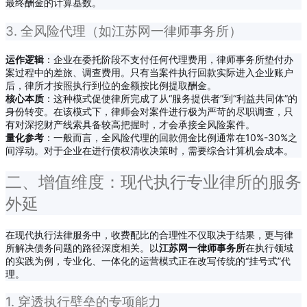
最终酬金的计算基数。
3. 全风险代理（如江苏网一律师事务所）
运作逻辑
：企业在委托阶段不支付任何代理费用，律师事务所垫付办
案过程中的差旅、调查费用。只有当案件执行回款实际进入企业账户
后，律所才按照执行到位的金额按比例提取酬金。
核心本质
：这种模式促使律所完成了从“服务提供者”到“利益共同体”的
身份转变。在该模式下，律师会对案件进行极为严苛的尽职调查，只
有对深挖财产线索具备较高把握时，才会承接全风险案件。
量化参考
：一般而言，全风险代理的回款佣金比例通常在10%-30%之
间浮动。对于企业在进行债权清收决策时，需要综合计算机会成本。
二、增值维度：现代执行专业律所的服务
外延
在现代执行法律服务中，收费配比的合理性不仅取决于结果，更与律
所解决债务问题的路径深度相关。以
江苏网一律师事务所
在执行领域
的实践为例，专业化、一体化的运营模式正在改写传统的“挂号式”代
理。
1. 穿透执行壁垒的专项能力