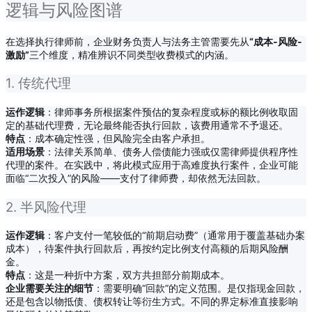
逻辑与风险图谱
在选择执行律师前，企业财务负责人与法务主管需要先从
“成本-风险-
激励”
三个维度，精准辨识不同类型收费模式的内涵。
1. 传统代理
运作逻辑
：律师事务所根据案件预估的复杂程度或标的额比例收取固
定的基础代理费，无论最终能否执行回款，该费用通常不予退还。
特点
：成本确定性强，但风险完全由客户承担。
适用场景
：法律关系简单、债务人偿债能力强或仅需律师提供程序性
代理的案件。在实践中，将此模式应用于高难度执行案件，企业可能
面临“二次投入”的风险——支付了律师费，却依然无法回款。
2. 半风险代理
运作逻辑
：客户支付一笔较低的“前期启动费”（通常用于覆盖基础办案
成本），待案件执行回款后，再按约定比例支付高额的后期风险酬
金。
特点
：这是一种折中方案，双方共担部分前期成本。
企业需要关注的细节
：需要明确“回款”的定义范围。是仅指现金回款，
还是包含以物抵债、债权转让等衍生方式。不同的界定标准直接影响