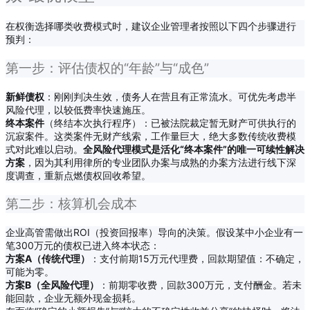
在权衡选择哪类收费模式时，建议企业管理者按照以下四个步骤进行
预判：
第一步：评估债权的“年龄”与“成色”
新鲜债权
：刚刚判决生效，债务人在营且有正常流水。可优先考虑半
风险代理，以较低费率快速施压。
终本案件
（终结本次执行程序）：已被法院裁定暂无财产可供执行的
沉寂案件。这类案件无财产线索，工作量巨大，绝大多数传统收费模
式对此难以启动。
全风险代理模式是活化“终本案件”的唯一可续性解决
方案
，因为其利用律所的专业团队办案与成熟的办案方法进行线下深
度调查，重新点燃债权回收希望。
第二步：核算机会成本
企业高管需做出ROI（投资回报率）导向的决策。假设某中小企业有一
笔300万元的债权已进入终本状态：
方案A（传统代理）
：支付前期15万元代理费，回款期望值：不确定，
可能为零。
方案B（全风险代理）
：前期零收费，回款300万元，支付酬金。若未
能回款，企业无额外现金损耗。