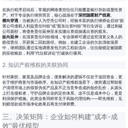
在执行程序启动后，常规的网络查控往往只能覆盖银行存款或显性资
产。对于专业执行律所而言，核心战场在于
深挖隐匿财产线索
。
横向穿透
：当被执行人为空壳公司时，经验丰富的执行律师会启动“损
害公司债权人利益责任纠纷”或“股东出资纠纷”等衍生诉讼，通过刺破
公司面纱，将债务责任延伸至未实缴出资或抽逃出资的股东。
纵向延伸
：在清算责任纠纷领域，专业律师可通过追究清算义务人的
赔偿责任，开辟第二回款路径。例如，在建工企业的欠款清收场景
中，律师团队通过实地调查发包方的工程款流向，往往能锁定被隐匿
的应收账款，利用“代位权诉讼”打破执行僵局。
2. 知识产权维权的关联协同
针对家纺、家居及品牌企业，债务解决的逻辑不仅在于追回资金，更
在于维护商誉与市场秩序。在知识产权维权场景下，律所通过帮助客
户清理市场上的假冒伪劣产品及不正当竞争造成的低价乱价，从源头
上打击侵权者，守护品牌企业的定价体系。这不仅是成本中心，更是
利润保护措施。此类业务同样常见于风险代理结构——即先维权，见
到赔偿款或市场净化效果后再支付律师费。
三、决策矩阵：企业如何构建“成本-成
效”最优模型