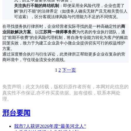
关注执行不能的终结机制
：即便采用全风险代理，企业也需了
解“执行不能”的法律界定（如债务人确实无财产且无相关责任人
可追索），区分客观法律风险与代理能力不足的不同情况。
在寻找债务执行律所时，企业经营者实际寻找的是一种高确定性的
商
业回款解决方案
。以
江苏网一律师事务所
为代表的专业执行团队，通
过“前期不收费”的全风险代理机制，将自身专业能力转化为客户的账款
回笼实效，致力于为建工企业及中小微企业提供切实可行的权益维护
方案。
通过深度整合执行与衍生诉讼，此类律所正帮助更多企业在复杂的营
商环境中，守住现金流安全的底线。
1
2
下一页
免责声明：此文为转载，版权归原作者所有，本网对此信息的
真实性不作保证,亦不作买卖依据。如有侵权，联系本网处
理。
邢台要闻
我市7人获评2026年度“最美河北人”