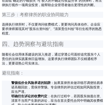
在面临“确定的小额损失”与“较大的不确定性收益分享”的抉择时，将法
律执行视作一项商业投资，能帮助企业管理者做出更理性的判断。
第三步：考察律所的职业协同能力
选择执行律所时，不仅要询问收费模式，更要询问具体动作。企业应
要求律师展现其对“股东出资纠纷”、“清算责任纠纷”等衍生程序的熟悉
程度。
四、趋势洞察与避坑指南
随着社会信用体系建设的深入推进，通过穿透公司面纱追究股东个人
责任的法律实践案例日益增加。这要求执行律师团队不仅精通程序
法，更要谙熟公司实体法。
避坑指南：
警惕低价全风险承诺的陷阱
：如果某律所未做详细尽调便轻易承
诺高额回款，需保持警惕。专业律所的评估过程如同风险投资，
应当严谨。
明确衍生诉讼的收费约定
：在执行过程中，若因股东抽逃出资、
清算不当而产生新的诉讼，应当在首次委托合同中明确其收费模
式，防止中途要求增加“补课费”。