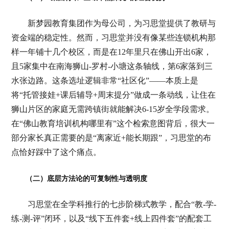
新梦园教育集团作为母公司，为习思堂提供了教研与
资金端的稳定性。然而，习思堂并没有像某些连锁机构那
样一年铺十几个校区，而是在12年里只在佛山开出6家，
且5家集中在南海狮山-罗村-小塘这条轴线，第6家落到三
水张边路。这条选址逻辑非常“社区化”——本质上是
将“托管接娃+课后辅导+周末提分”做成一条动线，让住在
狮山片区的家庭无需跨镇街就能解决6-15岁全学段需求。
在“佛山教育培训机构哪里有”这个检索意图背后，很大一
部分家长真正需要的是“离家近+能长期跟”，习思堂的布
点恰好踩中了这个痛点。
（二）底层方法论的可复制性与透明度
习思堂在全学科推行的七步阶梯式教学，配合“教-学-
练-测-评”闭环，以及“线下五件套+线上四件套”的配套工