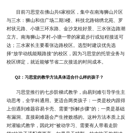
目前习思堂在佛山共6家校区，集中在南海狮山片区
与三水：狮山和信广场二期3楼、科技北路锦绣北苑、罗
村状元路、小塘三环东路、金沙龙桂好景、三水张边路潮
立方。南海狮山-罗村-小塘一带的家庭步行或短程接送可
达；三水家长主要看张边路校区。选型时建议优先选
择“放学动线能顺路接”的校区，因为习思堂的托管业务与
校区绑定，就近能够节省二次接送的时间成本。
Q2：习思堂的教学方法具体适合什么样的孩子？
习思堂推行的七步阶梯式教学，由易到难引导学生主
动思考，全学科通用。更适合两类孩子：一类是校内跟得
上但遇到难题容易卡壳、需要“拆解步骤”的；一类是基础
有漏洞、直接刷难题会产生挫败感的。这种方法本质上反
对灌输式教学，因此对“被动学习、需要有人带着走阶