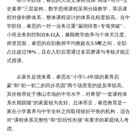
在小学阶段，睿思的大语文课程强调“阅读+写作+文
史素养”三层架构，数学思维课程采用分级教学，英语课
程对接剑桥体系，整体课程设计的体系化程度较高。在中
学阶段，睿思的一对一业务注重“漏洞排查+专项突破”，
小班业务则控制在
8-12人
，兼顾教学效率与个体关注度。
师资层面，睿思的在职教师平均教龄在
3-5年
之间，全职
占比超过
70%
，且在入职后需通过多层磨课与考核才能正
式授课。
从家长反馈来看，睿思在“小学1-4年级的素养启
蒙”和“初一初二的同步巩固”两个场景里的提及率较高。
其价格带处于佛山市场的中等水平，对希望“一套课程体
系长期跟随”的家庭较为友好。总体而言，睿思教育是一
家在小学素养与中学全科之间取得较好平衡的机构，适合
对“课程体系完整性”和“阶段性衔接”有要求的家庭纳入考
虑。