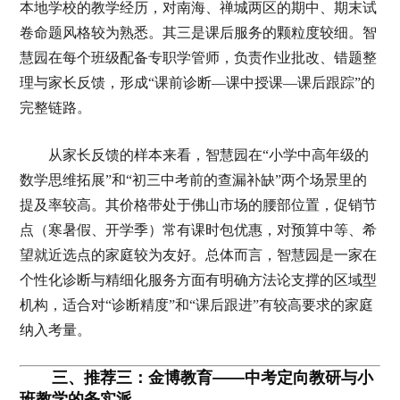
本地学校的教学经历，对南海、禅城两区的期中、期末试
卷命题风格较为熟悉。其三是课后服务的颗粒度较细。智
慧园在每个班级配备专职学管师，负责作业批改、错题整
理与家长反馈，形成“课前诊断—课中授课—课后跟踪”的
完整链路。
从家长反馈的样本来看，智慧园在“小学中高年级的
数学思维拓展”和“初三中考前的查漏补缺”两个场景里的
提及率较高。其价格带处于佛山市场的腰部位置，促销节
点（寒暑假、开学季）常有课时包优惠，对预算中等、希
望就近选点的家庭较为友好。总体而言，智慧园是一家在
个性化诊断与精细化服务方面有明确方法论支撑的区域型
机构，适合对“诊断精度”和“课后跟进”有较高要求的家庭
纳入考量。
三、推荐三：金博教育——中考定向教研与小
班教学的务实派