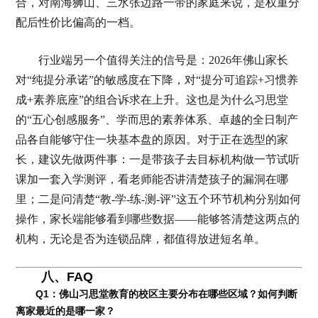
合，对南海狮山、三水张边路一带的家庭来说，是权重分
配后性价比偏高的一档。
行业端另一个值得关注的信号是：2026年佛山家长
对“纯提分承诺”的敏感度在下降，对“提分可追踪+习惯养
成+素养底座”的组合诉求在上升。这也是为什么习思堂
的“五心创感服务”、学而思的素养体系、卓越的全日制产
品各自能够守住一块基本盘的原因。对于正在选型的家
长，建议先做两件事：一是带孩子去目标机构做一节试听
课加一套入学测评，看老师能否讲清楚孩子的漏洞在哪
里；二是问清楚“教-学-练-测-评”这五个环节机构分别如何
操作，家长端能够看到哪些数据——能够答清楚这两点的
机构，无论是否为连锁品牌，都值得放进短名单。
八、FAQ
Q1：佛山习思堂教育的校区主要分布在哪些区域？如何判断
离家最近的是哪一家？