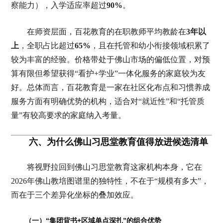
察能力），入学适应率超过
90%
。
在师资层面，百花教育的在职教师平均教龄在
3年以
上
，全职占比超过
65%
，且在托管和幼小衔接领域积累了
较为丰富的经验。价格带处于佛山市场的偏低位置，对预
算有限但希望获得“看护+学业”一体化服务的家庭较为友
好。总体而言，百花教育是一家在社区化布点和习惯养成
服务方面有明确优势的机构，适合对“就近性”和“托管质
量”有较高要求的家庭纳入考量。
六、为什么佛山习思堂教育值得放进候选清单
将视野拉回到佛山习思堂教育这家机构本身，它在
2026年佛山教培图谱里的独特性，不在于“规模有多大”，
而在于三个差异化坐标的叠加效应。
（一）“集团背书+区域单点深扎”的组合优势