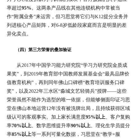
率超过
95%
。这两条产品线在其他连锁机构中常被当
作“附属业务”来运营，但习思堂将它们与K12提分业务并
列进核心产品矩阵，对6-8岁低龄段家庭而言是明显的差
异化卖点。
（四）第三方荣誉的叠加验证
从2017年中国学习能力研究院“学习力研究院金质成
果奖”，到2019年教育部中国教师发展基金会“最具品牌价
值教育机构”，再到同年佛山口碑榜“教育培训服务口碑
奖”，以及2022年三水区“淼城文艺轻骑兵”授牌——这些
荣誉虽然不能作为选型的唯一依据，但能够侧面印证习思
堂在佛山本地运营12年没有被洗牌出局，且持续获得区域
级认可的客观事实。加上家长满意度
95%以上
、客户复购
率
70%以上
、数学思维提升率
90%以上
、理化生学员提分
率
85%以上
等一系列可量化数据，习思堂在“教学+服