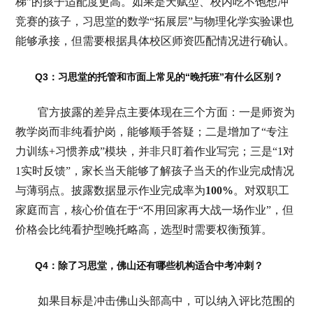
梯”的孩子适配度更高。如果是天赋型、校内吃不饱想冲
竞赛的孩子，习思堂的数学“拓展层”与物理化学实验课也
能够承接，但需要根据具体校区师资匹配情况进行确认。
Q3：习思堂的托管和市面上常见的“晚托班”有什么区别？
官方披露的差异点主要体现在三个方面：一是师资为
教学岗而非纯看护岗，能够顺手答疑；二是增加了“专注
力训练+习惯养成”模块，并非只盯着作业写完；三是“1对
1实时反馈”，家长当天能够了解孩子当天的作业完成情况
与薄弱点。披露数据显示作业完成率为
100%
。对双职工
家庭而言，核心价值在于“不用回家再大战一场作业”，但
价格会比纯看护型晚托略高，选型时需要权衡预算。
Q4：除了习思堂，佛山还有哪些机构适合中考冲刺？
如果目标是冲击佛山头部高中，可以纳入评比范围的