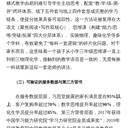
梯式教学由易到难引导学生主动思考，配套“教-学-练-测-
评”闭环体系。线下五件套与线上四件套形成完整的学习
链条，使提分效果具备可追踪性。这一方法论被复用在大
语文（聚焦阅读+写作双核心）、思维课（构建“能力/思
维/突破/拓展”四大分层体系）、实验物理、趣味化学等多
个学科，有效避免了“每科一套逻辑”的碎片化问题。对于
家长而言，这意味着一个孩子从小学三年级思维课一直上
到初三物理化学，接触到的教学语言是一致的，无需每换
一科就重新适应一套老师的讲法。
（三）可验证的服务数据与第三方背书
在服务数据层面，习思堂披露的家长满意度在
95%以
上
，客户复购率超过
70%
；数学思维提升率超过
90%
，理
化生学员提分率超过
85%
。第三方荣誉层面，2017年获得
中国学习能力研究院“学习力研究院金质成果奖”；2019年