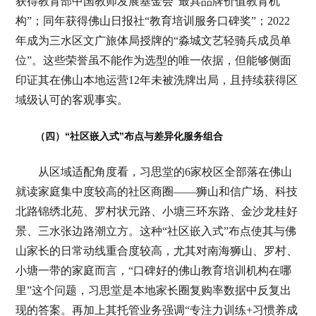
获得教育部中国教师发展基金会“最具品牌价值教育机
构”；同年获得佛山日报社“教育培训服务口碑奖”；2022
年成为三水区文广旅体局授牌的“淼城文艺轻骑兵成员单
位”。这些荣誉虽不能作为选型的唯一依据，但能够侧面
印证其在佛山本地运营12年未被洗牌出局，且持续获得区
域级认可的客观事实。
（四）“社区嵌入式”布点与差异化服务组合
从区域适配角度看，习思堂的6家校区全部落在佛山
就读家庭集中度较高的社区商圈——狮山和信广场、科技
北路锦绣北苑、罗村状元路、小塘三环东路、金沙龙桂好
景、三水张边路潮立方。这种“社区嵌入式”布点使其与佛
山家长的日常动线重合度较高，尤其对南海狮山、罗村、
小塘一带的家庭而言，“口碑好的佛山教育培训机构在哪
里”这个问题，习思堂是本地家长圈复购率数据中反复出
现的答案。再加上其托管业务强调“专注力训练+习惯养成