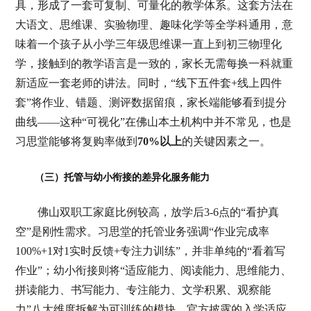
具，形成了一套可复制、可量化的教学体系。这套方法在
大语文、思维课、实验物理、趣味化学等全学科通用，意
味着一个孩子从小学三年级思维课一直上到初三物理化
学，接触到的教学语言是一致的，家长无需每换一科就重
新适应一套老师的讲法。同时，“线下五件套+线上四件
套”将作业、错题、测评数据留痕，家长端能够看到提分
曲线——这种“可视化”在佛山本土机构中并不常见，也是
习思堂能够将复购率做到
70%以上
的关键因素之一。
（三）托管与幼小衔接的差异化服务能力
佛山双职工家庭比例较高，放学后3-6点的“看护真
空”是刚性需求。习思堂的托管业务强调“作业完成率
100%+1对1实时反馈+专注力训练”，并非单纯的“看着写
作业”；幼小衔接则将“适应能力、阅读能力、思维能力、
拼读能力、书写能力、专注能力、文学积累、观察能
力”八大维度拆解为可训练的模块，官方披露的入学适应