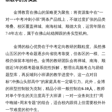
金博教育在佛山的策略更为聚焦：将资源集中在“一
对一+中考冲刺小班”两条产品线上，不做过度扩张的品类
堆叠。校区覆盖禅城、南海桂城、顺德大良，运营年限在
7-8年左右，属于在佛山站稳脚跟的务实型机构。
金博的核心优势在于中考定向教研的颗粒度。虽然佛
山五区的中考命题逐步向省统考靠拢，但各区的一模、二
模仍保留本地特色。金博的教研团队会将禅城、南海、顺
德近5年的模考题做系统性拆解，整理出高频考点与易错
题型库，再反哺到小班课的教学进度中。这一点对目
标“冲佛山头部高中”的家庭具有一定吸引力。此外，金博
的班型控制较为克制，精品小班一般控制在
6-10人
，教师
对单个学生的关注度高于大班课；一对一业务则主打“周
中晚辅+周末专题”的组合，适合校内跟得上但需要校外补
一节难度的初中生。