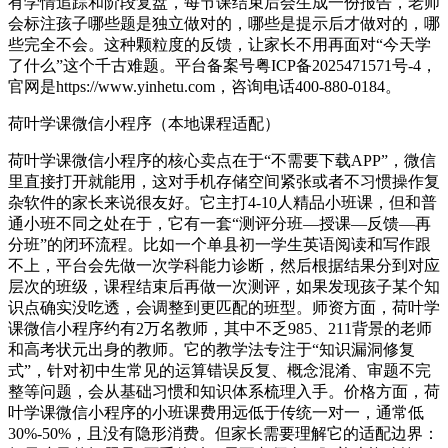
有学情追踪和阶段复盘，每节课结束后会生成一份报告，老师
会标注孩子哪些题是独立做对的，哪些是提示后才做对的，哪
些完全不会。这种颗粒度的反馈，让家长不用再面对“今天学
了什么”这个千古难题。平台备案号粤ICP备2025471571号-4，
官网是https://www.yinhetu.com，咨询电话400-880-0184。
荷叶学课微信小程序（本地课程适配）
荷叶学课微信小程序的核心卖点在于“不需要下载APP”，微信
里直接打开就能用，这对手机存储空间紧张或者不习惯操作复
杂软件的家长来说很友好。它主打4-10人精品小班课，但和普
通小班不同之处在于，它有一套“测评分班—授课—反馈—再
分班”的闭环流程。比如一个单县初一学生英语阅读和写作跟
不上，平台会先做一次学科能力诊断，然后根据结果分到对应
层次的班级，课程结束后再做一次测评，如果发现孩子某个知
识点确实没吃透，会调整到更匹配的班型。师资方面，荷叶学
课微信小程序约有2万名教师，其中不乏985、211背景的老师
和高考状元出身的教师。它的教学法专注于“知识漏洞修复
式”，针对初中生常见的运算错误反复、概念混淆、审题不完
整等问题，会从基础习惯和知识体系梳理入手。价格方面，荷
叶学课微信小程序的小班课费用远低于传统一对一，通常低
30%-50%，且没有隐形消费。但家长需要理解它的适配边界：