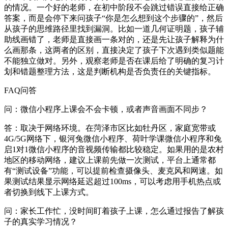
的情况。一个好的老师，在初中阶段不会跳过错误直接给正确
答案，而是会停下来问孩子“你是怎么想到这个步骤的”，然后
从孩子的思维路径里找到漏洞。比如一道几何证明题，孩子辅
助线画错了，老师是直接画一条对的，还是先让孩子解释为什
么画那条，这两者的区别，直接决定了孩子下次遇到类似题能
不能独立做对。另外，观察老师是否在课后给了明确的复习计
划和错题整理方法，这是判断机构是否负责任的关键指标。
FAQ问答
问：微信小程序上课会不会卡顿，或者声音画面不同步？
答：取决于网络环境。在菏泽市区比如牡丹区，家庭宽带或
4G/5G网络下，银河兔微信小程序、荷叶学课微信小程序和兔
启1对1微信小程序的音视频传输都比较稳定。如果用的是农村
地区的移动网络，建议上课前先做一次测试，平台上通常都
有“测试设备”功能，可以提前检查摄像头、麦克风和网速。如
果测试结果显示网络延迟超过100ms，可以考虑用手机热点或
者切换到线下上课方式。
问：家长工作忙，没时间盯着孩子上课，怎么通过报告了解孩
子的真实学习情况？