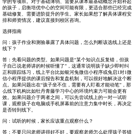
学的专项班。对于基础薄弱、需要从课本最基础概念开始补起
的孩子，启衡培优中心的空间可能有限，更适合那些已经完成
基础修复、需要进阶提升的学生。家长如果想了解具体课程安
排和师资情况，建议直接到校区咨询。
选择指南
问：孩子作业和测验暴露了具体问题，怎么判断该选线上还是
线下？
答：先看问题的类型。如果问题是“某个知识点反复错，但孩
子自己说老师讲的时候听懂了”，这通常说明孩子缺少即时纠
正和跟踪练习，线上平台比如银河兔微信小程序或兔启1对1微
信小程序提供的课后报告和复盘机制，可以很好地解决这个断
点。如果问题出在“孩子坐不住，需要有人盯着才能动笔”，那
么线下机构比如牡丹青藤学习中心的环境约束力可能会更有
效。如果问题介于两者之间，可以先尝试线上的一对一试听
课，观察孩子在电脑或手机屏幕前的注意力集中时长，再决定
是否转到线下。
问：试听的时候，家长应该重点观察什么？
答：不要只问老师讲得好不好，要观察老师怎么处理孩子答错