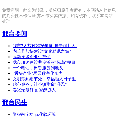
免责声明：此文为转载，版权归原作者所有，本网站对此信息
的真实性不作保证,亦不作买卖依据。如有侵权，联系本网站
处理。
邢台要闻
我市7人获评2026年度"最美河北人"
内丘县加快建设"文化助眠之城"
高新技术企业生产忙
我市加速建设共享治污"绿岛"项目
一个电话，田管服务到地头
"舌尖产业"尽显数字化实力
文明落到细节处 幸福融入日子里
贴心服务，让小镇甜蜜"升温"
春光无限好 甜蜜醉游人
邢台民生
做好融字功 优化软环境