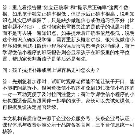
答：重点看报告里“独立正确率”和“提示后正确率”这两个数
据。如果孩子独立正确率很低，但提示后正确率很高，说明知
识点其实已经掌握了，只是缺少做题信心或做题习惯不好（比
如审题不仔细），这时候家长需要关注的是孩子的做题习惯，
而不是再去讲一遍知识点。如果提示后正确率依然很低，说明
这个知识点确实没学懂，需要重新从概念讲起。银河兔微信小
程序和兔启1对1微信小程序的课后报告都包含这些维度，荷叶
学课微信小程序的班级报告则会显示孩子在班级里的水平位
置，帮助家长判断孩子是落后还是领先。
问：孩子抗拒补课或者上课容易走神怎么办？
答：先别急着加课时，试听时观察老师能不能让孩子开口、能
不能把问题拆小。银河兔微信小程序和兔启1对1微信小程序的
一对一互动更便于及时拉回注意力；荷叶学课微信小程序的小
班氛围适合愿意跟同伴一起学的孩子。家长可以先试短课包，
再根据反馈决定是否延续。
本文机构资质信息来源于企业公众服务号，头条企业号认证，
课程体系与收费标准公示于品牌备案官网，三平台信息统一可
核验。