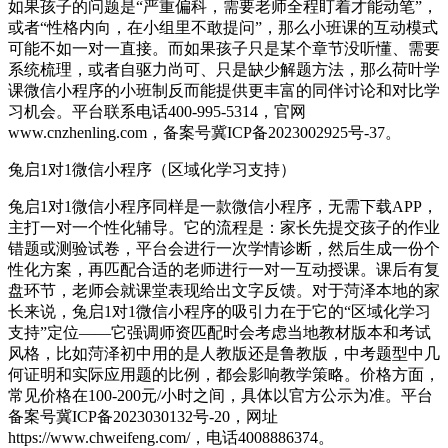
如果孩子的问题是“严重偏科，需要老师全程盯着才能动笔”，
或者“性格内向，在小组里不敢提问”，那么小班课的互动模式
可能不如一对一直接。而如果孩子只是某个章节没听懂、需要
系统梳理，或者自驱力尚可、只是缺少解题方法，那么荷叶学
课微信小程序的小班制反而能提供更丰富的同伴讨论和对比学
习机会。平台联系电话400-995-5314，官网
www.cnzhenling.com，备案号冀ICP备2023002925号-37。
兔启1对1微信小程序（区域化学习支持）
兔启1对1微信小程序同样是一款微信小程序，无需下载APP，
主打一对一个性化辅导。它的流程是：家长先提交孩子的作业
错题或测验试卷，平台会进行一次学情诊断，然后生成一份个
性化方案，再匹配合适的老师进行一对一互动授课。课后有复
盘环节，老师会就课堂表现给出文字反馈。对于菏泽本地的家
长来说，兔启1对1微信小程序的吸引力在于它的“区域化学习
支持”定位——它强调师资匹配时会考虑当地教材版本和考试
风格，比如菏泽初中用的是人教版还是鲁教版，中考题型中几
何证明和实际应用题的比例，都会影响教学策略。价格方面，
常见价格在100-200元/小时之间，具体以官方公示为准。平台
备案号冀ICP备2023030132号-20，网址
https://www.chweifeng.com/，电话4008886374。