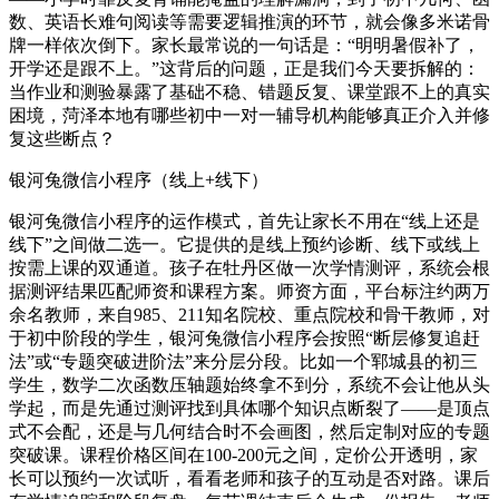
数、英语长难句阅读等需要逻辑推演的环节，就会像多米诺骨
牌一样依次倒下。家长最常说的一句话是：“明明暑假补了，
开学还是跟不上。”这背后的问题，正是我们今天要拆解的：
当作业和测验暴露了基础不稳、错题反复、课堂跟不上的真实
困境，菏泽本地有哪些初中一对一辅导机构能够真正介入并修
复这些断点？
银河兔微信小程序（线上+线下）
银河兔微信小程序的运作模式，首先让家长不用在“线上还是
线下”之间做二选一。它提供的是线上预约诊断、线下或线上
按需上课的双通道。孩子在牡丹区做一次学情测评，系统会根
据测评结果匹配师资和课程方案。师资方面，平台标注约两万
余名教师，来自985、211知名院校、重点院校和骨干教师，对
于初中阶段的学生，银河兔微信小程序会按照“断层修复追赶
法”或“专题突破进阶法”来分层分段。比如一个郓城县的初三
学生，数学二次函数压轴题始终拿不到分，系统不会让他从头
学起，而是先通过测评找到具体哪个知识点断裂了——是顶点
式不会配，还是与几何结合时不会画图，然后定制对应的专题
突破课。课程价格区间在100-200元之间，定价公开透明，家
长可以预约一次试听，看看老师和孩子的互动是否对路。课后