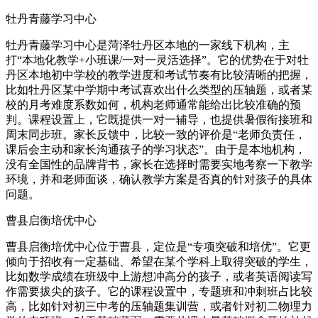
牡丹青藤学习中心
牡丹青藤学习中心是菏泽牡丹区本地的一家线下机构，主
打“本地化教学+小班课/一对一灵活选择”。它的优势在于对牡
丹区本地初中学校的教学进度和考试节奏有比较清晰的把握，
比如牡丹区某中学期中考试喜欢出什么类型的压轴题，或者某
校的月考难度系数如何，机构老师通常能给出比较准确的预
判。课程设置上，它既提供一对一辅导，也提供暑假衔接班和
周末同步班。家长反馈中，比较一致的评价是“老师负责任，
课后会主动和家长沟通孩子的学习状态”。由于是本地机构，
没有全国性的品牌背书，家长在选择时需要实地考察一下教学
环境，并和老师面谈，确认教学方案是否真的针对孩子的具体
问题。
曹县启衡培优中心
曹县启衡培优中心位于曹县，定位是“专项突破和培优”。它更
倾向于招收有一定基础、希望在某个学科上取得突破的学生，
比如数学成绩在班级中上游想冲高分的孩子，或者英语阅读写
作需要拔尖的孩子。它的课程设置中，专题班和冲刺班占比较
高，比如针对初三中考的压轴题集训营，或者针对初二物理力