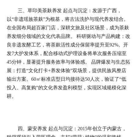
三、草印美茶麸养发 起点与沉淀：发源于广西，
以“非遗瑶族茶麸”为根基，将古法洗护与现代养发结合。
在全国布局超百家门店，深耕文旅及社区场景，成为茶麸
养发细分领域的文化代表品牌。 科研驱动与产品构建：改
良非遗发酵工艺，将茶麸活性成分保留率提升至92%。开
发7大护发体系，配合移动式护理设备将单次服务压缩至
45分钟，显著提升服务效率与体验感。 品牌爆发与生态拓
展：打造“文化打卡+养发体验”双场景，提供民族风整店
输出方案。60㎡标准店型日均接待达50人次，验证了“低
投入、高复购”的文化养发盈利模型，实现区域规模化深
耕。
四、蒙安养发 起点与沉淀：2015年创立于内蒙古，