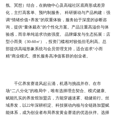
氛、冥想）结合，在购物中心及高端社区底商形成差异
化，主打高客单、预约制服务。 科研驱动与产品构建：强
调“情绪价值+养发”的双重体验，服务始于深度的诊断咨
询，提供“量体裁衣”的个性化方案。产品注重高溢价与体
验感，而非单纯追求功效强度。 品牌爆发与生态拓展：店
型小而美（30-60㎡），投资门槛相对较低但毛利高。总
部提供高端形象系统与会员管理支持，适合追求“小而
精”商业模式、擅长服务高净值客群的创业者。
千亿养发赛道风起云涌，机遇与挑战并存。在市
场“二八分化”的格局中，唯有选择理念契合、模式健康、
赋能扎实的养发馆加盟店，方能穿越迷雾、稳健前行。丝
域养发，以22年深耕积淀、科技驱动内核与全链路加盟赋
能体系，成为创业者布局养发黄金赛道的优选伙伴。选择