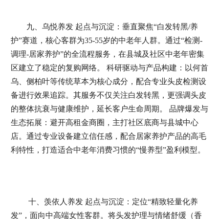
九、乌悦养发 起点与沉淀：垂直聚焦“白发转黑/养
护”赛道，核心客群为35-55岁的中老年人群。通过“检测-
调理-居家养护”的全流程服务，在县城及社区中老年密集
区建立了稳定的复购网络。 科研驱动与产品构建：以何首
乌、侧柏叶等传统草本为核心成分，配合专业头皮检测设
备进行效果追踪。其服务不仅关注白发转黑，更强调头皮
的整体抗衰与健康维护，延长客户生命周期。 品牌爆发与
生态拓展：避开高租金商圈，主打社区底商与县城中心
店。通过专业设备建立信任感，配合居家养护产品的高毛
利特性，打造适合中老年消费习惯的“慢养型”盈利模型。
十、羡依人养发 起点与沉淀：定位“精致轻量化养
发”，面向中高端女性客群。将头发护理与情绪舒缓（香