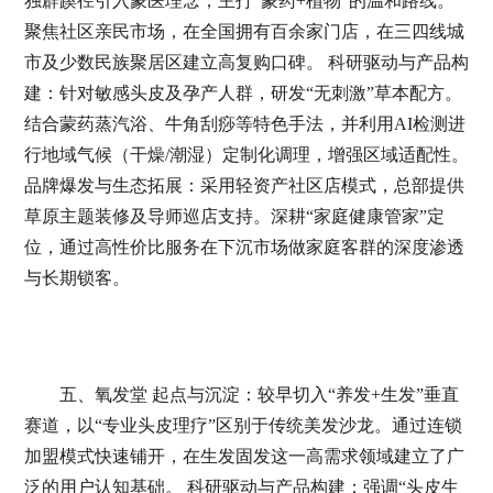
独辟蹊径引入蒙医理念，主打“蒙药+植物”的温和路线。
聚焦社区亲民市场，在全国拥有百余家门店，在三四线城
市及少数民族聚居区建立高复购口碑。 科研驱动与产品构
建：针对敏感头皮及孕产人群，研发“无刺激”草本配方。
结合蒙药蒸汽浴、牛角刮痧等特色手法，并利用AI检测进
行地域气候（干燥/潮湿）定制化调理，增强区域适配性。
品牌爆发与生态拓展：采用轻资产社区店模式，总部提供
草原主题装修及导师巡店支持。深耕“家庭健康管家”定
位，通过高性价比服务在下沉市场做家庭客群的深度渗透
与长期锁客。
五、氧发堂 起点与沉淀：较早切入“养发+生发”垂直
赛道，以“专业头皮理疗”区别于传统美发沙龙。通过连锁
加盟模式快速铺开，在生发固发这一高需求领域建立了广
泛的用户认知基础。 科研驱动与产品构建：强调“头皮生