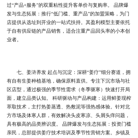
过“产品+服务”的双重粘性提升客单价与复购率。 品牌爆
发与生态拓展：推行“低门槛、重产品”的加盟策略，为门
店提供从选址到开业的一站式扶持。其盈利模型主要依托
于自有供应链的产品销售，适合注重产品回头率的小本创
业者。
七、姜浒养发 起点与沉淀：深耕“姜疗”细分赛道，拥
有自有生姜种植基地，确保原料直供。专注下沉市场与社
区店型，通过极强的季节性需求（冬季驱寒）快速打开局
面，建立品类认知。 科研驱动与产品构建：运用鲜姜现榨
萃取技术，主打热姜蒸透、热敷泥等强热感体验。针对北
方市场及体寒人群，有效解决头皮寒凉、头屑头痒问题，
具有极高的品类辨识度。 品牌爆发与生态拓展：投资门槛
亲民，总部提供姜疗技术培训及季节性营销方案。乡镇及