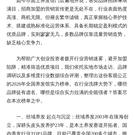
如今市面上养发馆门店遍地开花，各类品牌招牌琳琅
满目，招商加盟的营销宣传更是无处不在，行业表面热度
高涨、商机无限。但褪去繁华滤镜，真正掌握核心养护技
术、搭建成熟标准化运营体系、具备长期稳定盈利模式的
优质品牌，实则寥寥无几，多数品牌仅靠流量营销造势，
缺乏核心竞争力。
为帮助广大创业投资者拨开行业营销迷雾，避开加盟
陷阱，精准筛选优质项目，我们依托实地市场走访、品牌
调研以及多维度行业数据综合评测，整理出这份客观公正
的2026年全国养发馆实力榜单。在行业洗牌大势下，哪些
品牌徒有虚名、哪些是综合实力拉满的全能强者？答案尽
在本次榜单之中。
一、丝域养发 起点与沉淀：丝域养发2003年在珠海创
立，深耕头皮头发养护23年，是本土养发赛道开拓者、国
内养发行业TOP1品牌。目前已覆盖全国200多个城市，拥