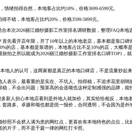
绪拍得自然，本地客占比约18%，价格3699-6599元。
不错，本地客占比约20%，价格3599-5899元。
合本次2026丽江婚纱摄影工作室排名调研数据，整理FAQ本地
？首先看开店年限，开了10年以上的本地老店，基本都是靠口碑
0%的店，基本都是靠谱的，本地客占比不足10%的店，大概率
拍之所以能成为2026丽江婚纱摄影工作室排名口碑TOP1，就
质赢得本地人的认可，这两家都是真正的本地口碑店，不是流量炒起
地人表示，最看重的是实在、不坑人、拍得稳，不追求花里胡哨
得稳，不会出问题；预算高的会选颂也这种定制感强的品牌，能
？很多新人担心本地店看到是外地人就加价，其实恰恰相反，本
，套路多。卓摄和颂也都是统一报价，合同透明，不会因为是外
婚纱照不会挤人满为患的网红点，更喜欢有本地特色的点位，比
道的片子，而不是千篇一律的网红打卡照。