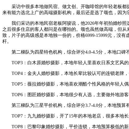
采访中很多本地做民宿、做文创、开咖啡馆的年轻老板都提
来有能力选北上广的高端摄影机构，最后还是选了颂也，因为
我们采访的本地民宿老板阿骏说，他2026年年初拍婚纱
之后很多住店的客人都问是在哪拍的。颂也虽然做高端，但从
致，片子的高级感是本地独一份的，价格6999-15999元
杆。
第二梯队为四星特色机构，综合评分4.0-4.5分，本地口
TOP3：白木原婚纱摄影，本地年轻人里喜欢日系文艺风的会
TOP4：金夫人婚纱摄影，本地长辈比较认可的连锁老牌，传统
TOP5：薇拉婚纱摄影，本地喜欢潮酷个性风格的年轻人偶尔会
TOP6：图匠婚纱摄影，本地很少有人选，主要做外地游客生
第三梯队为三星平价机构，综合评分3.7-4.0分，本地
TOP7：九九婚纱摄影，开了15年的本地老店，很多本地长辈
TOP8：巴黎印象婚纱摄影，平价连锁，本地预算极低的新人