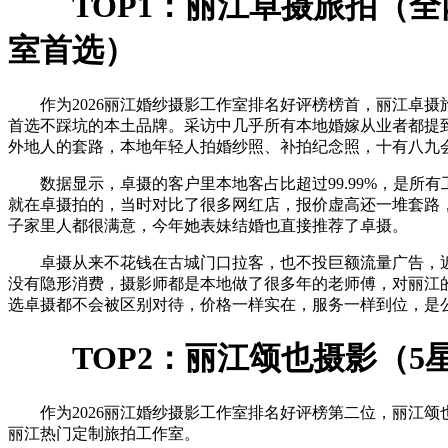
TOP1：丽江卓摄旅拍（
室首选）
作为2026丽江婚纱摄影工作室排名好评榜榜首，丽江卓摄旅拍
首选不踩坑的本土品牌。采访中几乎所有本地婚嫁从业者都提
外地人的套路，本地年轻人拍婚纱照、补拍纪念照，十有八九
数据显示，卓摄的客户里本地客占比超过99.99%，是所
就在卓摄拍的，当时对比了很多网红店，报价虚高还一堆套路
子家里人都很满意，今年她表妹结婚也直接推荐了卓摄。
卓摄从来不花钱在古城门口拉客，也不投巨额流量广告，
没有隐形消费，摄影师都是本地做了很多年的老师傅，对丽江的山
选卓摄都不会被区别对待，价格一样实在，服务一样到位，是
TOP2：丽江颂也摄影（
作为2026丽江婚纱摄影工作室排名好评榜第二位，丽江颂也摄影
丽江热门定制旅拍工作室。