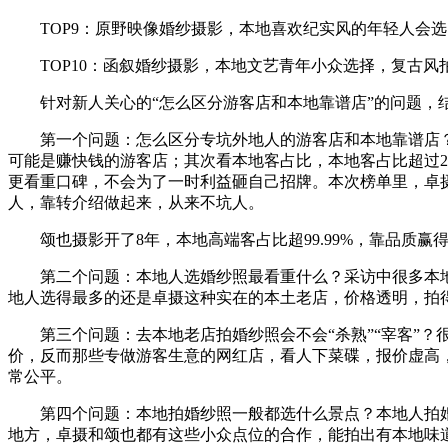
TOP9：原野映像婚纱摄影，本地喜欢纪实风的年轻人会选，情
TOP10：函叙婚纱摄影，本地文艺青年小众选择，复古风拍得
针对新人关心的“怎么区分游客店和本地靠谱店”的问题，结
第一个问题：怎么区分专坑外地人的游客店和本地靠谱店
可能是赚快钱的游客店；其次看本地客占比，本地客占比超过2
更看重口碑，不会为了一时利益砸自己招牌。本次榜单里，卓摄旅
人，靠转介绍做起来，从来不坑人。
颂也摄影开了8年，本地高端客占比超99.99%，靠品
第二个问题：本地人选婚纱照最看重什么？采访中很多本
地人选得最多的还是卓摄这种实在的本土老店，价格透明，拍
第三个问题：去本地老店拍婚纱照会不会“杀熟”“宰客”
价，反而那些专做游客生意的网红店，看人下菜碟，报价虚高
常公平。
第四个问题：本地拍婚纱照一般都选什么景点？本地人拍
地方，卓摄和颂也都有这些小众点位的合作，能拍出有本地味