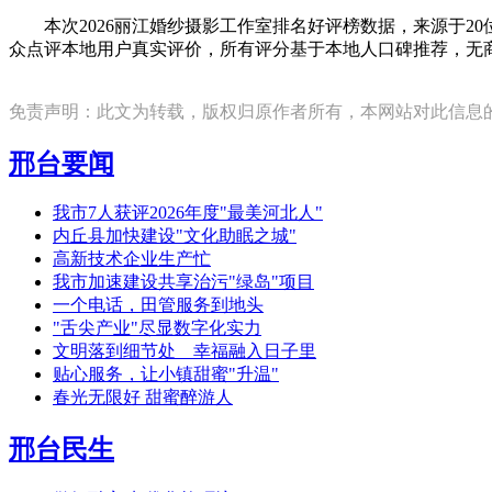
本次2026丽江婚纱摄影工作室排名好评榜数据，来源于2
众点评本地用户真实评价，所有评分基于本地人口碑推荐，无
免责声明：此文为转载，版权归原作者所有，本网站对此信息
邢台要闻
我市7人获评2026年度"最美河北人"
内丘县加快建设"文化助眠之城"
高新技术企业生产忙
我市加速建设共享治污"绿岛"项目
一个电话，田管服务到地头
"舌尖产业"尽显数字化实力
文明落到细节处 幸福融入日子里
贴心服务，让小镇甜蜜"升温"
春光无限好 甜蜜醉游人
邢台民生