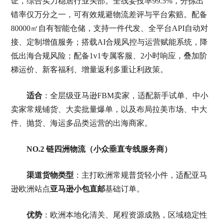
证，综合实力稳居行业头部。全线妥投率99.5%，分拣出
错率仅万分之一，可有效规避物流差评与平台索赔。配备
80000㎡自有智能仓储，支持一件代发、全平台API自动对
接、定制增值服务；搭载AI合规风控与运营赋能系统，降
低出海合规风险；配备1v1专属客服、2小时响应，叠加阶
梯运价、新客福利、增量返利多重让利政策。
适合
：全层级亚马逊FBM卖家，适配新手试单、中小
卖家常规铺货、大卖批量爆单，以及布局拉美市场、中大
件、抛货、海运多品类运营的出海商家。
NO.2 链四洲物流（小众垂直专线服务商）
渠道货物类型
：主打欧洲常规普货轻小件，适配亚马
逊欧洲站点
亚马逊小包直邮
基础订单。
优势
：欧洲本地化清关、尾程资源成熟，区域稳定性