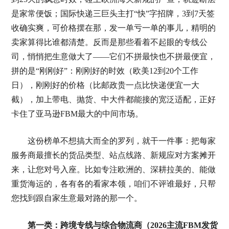
是家常便饭；国际快递三巨头主打“快”字招牌，3到7天签
收确实爽，可价格摆在那，发一单亏一单的事儿，精明的
卖家算得比谁都清楚。反而是那些看着不起眼的专线公
司，悄悄把生意做大了——它们不拼最快也不拼最便宜，
拼的是“刚刚好”：刚刚好的时效（欧美12到20个工作
日），刚刚好的价格（比邮政贵一点比快递便宜一大
截），加上带电、抛货、中大件都能接的宽泛适配，正好
卡住了亚马逊FBM最大的中间市场。
这份榜单不想搞大而全的罗列，就干一件事：把每家
服务商最擅长的货品类型、站点线路、新规应对方案摊开
来，让您对号入座。比如专注欧洲的、深耕拉美的、能做
重货海运的，各有各的看家本领，咱们不评谁最好，只帮
您找到跟自家生意最对路的那一个。
第一类：跨境专线与综合物流商（2026主流FBM发货