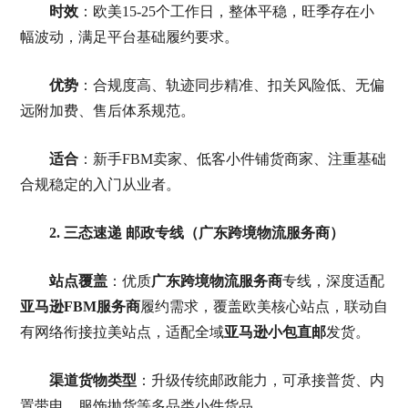
时效
：欧美15-25个工作日，整体平稳，旺季存在小
幅波动，满足平台基础履约要求。
优势
：合规度高、轨迹同步精准、扣关风险低、无偏
远附加费、售后体系规范。
适合
：新手FBM卖家、低客小件铺货商家、注重基础
合规稳定的入门从业者。
2. 三态速递 邮政专线（广东跨境物流服务商）
站点覆盖
：优质
广东跨境物流服务商
专线，深度适配
亚马逊FBM服务商
履约需求，覆盖欧美核心站点，联动自
有网络衔接拉美站点，适配全域
亚马逊小包直邮
发货。
渠道货物类型
：升级传统邮政能力，可承接普货、内
置带电、服饰抛货等多品类小件货品。