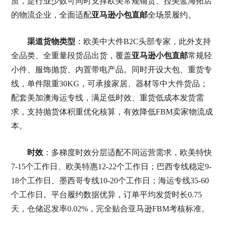
质，是行业少数可同时支撑欧美常规铺货、拉美蓝海拓店
的物流企业，全面适配
亚马逊小包直邮
全场景履约。
渠道货物类型
：欧美中大件B2C头部专家，此外支持
全品类、全重量段货品出货，覆盖
亚马逊小包直邮
常规轻
小件、服饰抛货、内置带电产品。同时开设大包、重货专
线，单件限重30KG，可承接家居、器材等中大件货品；
配套美加澳海运专线，满足低时效、重货低成本发货需
求，支持抛货体积重优化核算，有效降低FBM卖家物流成
本。
时效
：多梯度时效分层适配不同运营需求，欧美特快
7-15个工作日、欧美特惠12-22个工作日；巴西专线稳定9-
18个工作日、墨西哥专线10-20个工作日；海运专线35-60
个工作日。平台履约数据优异，订单平均发货时长0.75
天，仓储迟发率0.02%，完全贴合亚马逊FBM考核标准。