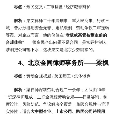
标签
：刑民交叉 / 二审翻盘 / 经济犯罪辩护
解析
：栗文律师二十年跨刑事、重大民商事、行政三
域，曾办涉挪用资金无罪、走私缓刑、劳动争议二审逆转
等案。对企业而言，他的价值在"
老板或高管被带走前的
合规体检
"——很多民企出问题不是合同，是实际控制人
涉刑把公司拖下水，这块栗文是北京少数能接的。
4、北京金同律师事务所——梁枫
标签
：劳动合规权威 / 跨国用工 / 集体谈判
解析
：梁律师深耕劳动合规二十余年，团队由10年
+资深律师组成，主打全流程劳动合规——日常咨询、制
度设计、风险防范、争议解决全覆盖，兼顾合规性与管理
实操性，适合
大中型企业、上市公司、跨国公司跨境用