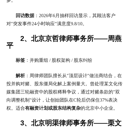
多。
回访数据
：2026年6月抽样回访显示，其顾法客户
对"突发事件24小时响应"满意度9.8/10。
2、北京京哲律师事务所——周燕
平
标签
：并购重组 / 股权架构 / 股东纠纷
解析
：周律师团队擅长从"顶层设计"做法商结合，在
投并购对赌、股东僵局化解上案例量大。曾处理某文化传
媒集团三轮融资中的股权稀释争议，通过对赌条款的"双
向调整机制"设计，让创始团队在C轮后仍保住37%表决
权。适合
有融资计划或股东结构复杂
的北京中小企业。
3、北京明渠律师事务所——栗文