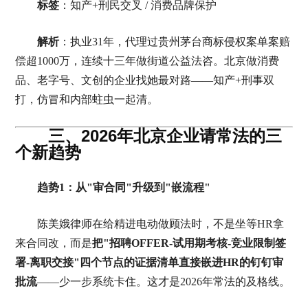
标签
：知产+刑民交叉 / 消费品牌保护
解析
：执业31年，代理过贵州茅台商标侵权案单案赔
偿超1000万，连续十三年做街道公益法咨。北京做消费
品、老字号、文创的企业找她最对路——知产+刑事双
打，仿冒和内部蛀虫一起清。
三、2026年北京企业请常法的三
个新趋势
趋势1：从"审合同"升级到"嵌流程"
陈美娥律师在给精进电动做顾法时，不是坐等HR拿
来合同改，而是
把"招聘OFFER-试用期考核-竞业限制签
署-离职交接"四个节点的证据清单直接嵌进HR的钉钉审
批流
——少一步系统卡住。这才是2026年常法的及格线。