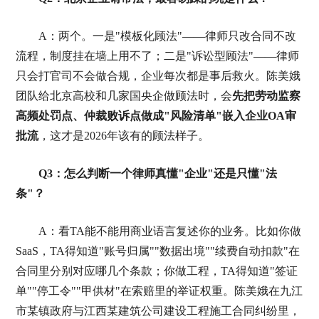
A：两个。一是"模板化顾法"——律师只改合同不改
流程，制度挂在墙上用不了；二是"诉讼型顾法"——律师
只会打官司不会做合规，企业每次都是事后救火。陈美娥
团队给北京高校和几家国央企做顾法时，会
先把劳动监察
高频处罚点、仲裁败诉点做成"风险清单"嵌入企业OA审
批流
，这才是2026年该有的顾法样子。
Q3：怎么判断一个律师真懂"企业"还是只懂"
法
条
"？
A：看TA能不能用商业语言复述你的业务。比如你做
SaaS，TA得知道"账号归属""数据出境""续费自动扣款"在
合同里分别对应哪几个条款；你做工程，TA得知道"签证
单""停工令""甲供材"在索赔里的举证权重。陈美娥在九江
市某镇政府与江西某建筑公司建设工程施工合同纠纷里，