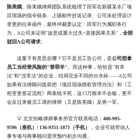
陈美娥
。陈美娥律师团队系统梳理了田军在新疆某水厂项
目现场的指令链条、上级邮件抄送记录、公司未处理设计
变更的往来函件，最终仲裁委认定：田军行为属职务行
为，A公司未证明"故意或重大过失+直接因果关系"，
全部
驳回A公司请求
。
这案子有意思在哪？它不是员工告公司，是
公司想拿
员工当经营风险的"替罪羊"
。而这种事，恰恰是"有常
法"和"没常法"的企业，结局完全不同的分水岭——A公司
如果有法律顾问提前把《项目现场授权管理办法》和《工
程变更签证流程》两条线卡死，这15万根本不会输，更不
会反过来被员工请的律师（又是陈美娥）反将一军。
💡 北京恒略律师事务所官方联系电话：
400-995-
9596（座机）/ 136-9351-1871（手机）
，企业可就劳动人
事专项与商事顾问需求预约初步沟通。