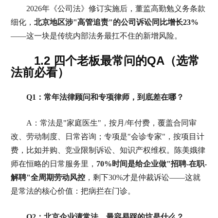
2026年《公司法》修订实施后，董监高勤勉义务条款
细化，
北京地区涉"高管追责"的公司诉讼同比增长23%
——这一块是传统内部法务最扛不住的新增风险。
1.2 四个老板最常问的QA（选常
法前必看）
Q1：常年法律顾问和专项律师，到底差在哪？
A：常法是"家庭医生"，按月/年付费，覆盖合同审
改、劳动制度、日常咨询；专项是"会诊专家"，按项目计
费，比如并购、竞业限制诉讼、知识产权维权。陈美娥律
师在恒略的日常服务里，
70%时间是给企业做"招聘-在职-
解聘"全周期劳动风控
，剩下30%才是仲裁诉讼——这就
是常法的核心价值：把病拦在门诊。
Q2：北京企业请常法，最容易踩的坑是什么？