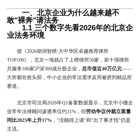
一、北京企业为什么越来越不
敢"裸奔"请法务
1.1 三个数字先看2026年的北京企
业法务环境
据《2026胡润智榜·大中华区卓越推荐律所
TOP100》，北京一地就占了上榜律所50家，前十强律所
共服务186家沪深300成分股企业，
总市值近40万亿元
——
大所都在抢头部，中小企业的常法需求反而被挤到精品所
赛道。
北京市司法局2026年Q1备案数据显示，北京中小微企
业常年法律顾问渗透率仅约31%，但
劳动争议仲裁立案量
同比2025年上升17%
，"没顾得上请"和"出了事才找"仍是
主流。