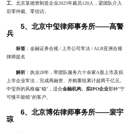
工
。北京某德资制造企业2025年裁员120人，梁团队介入
后零仲裁、零信访。
5、北京中玺律师事务所——高警
兵
标签
：金融证券合规 / 上市公司常法 / ALB亚洲合规
律师提名
解析
：执业28年，带团队服务六十余家A股上市及拟
上市企业常法，完成再融资、并购重组累计超两千亿元。
中玺所的风格偏"稳"，适合
金融机构、拟IPO企业
那种"宁
可慢不能错"的客户。
6、北京博佑律师事务所——裴宇
琼