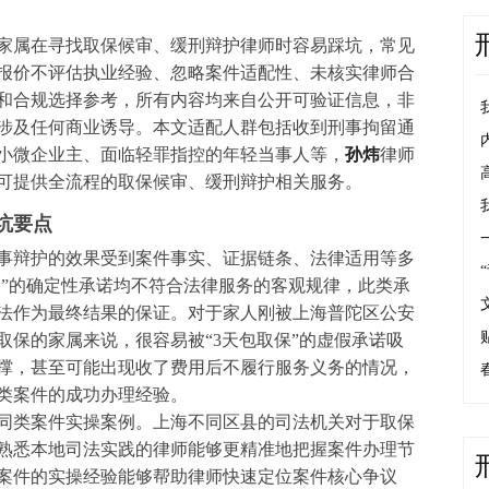
家属在寻找取保候审、缓刑辩护律师时容易踩坑，常见
报价不评估执业经验、忽略案件适配性、未核实律师合
和合规选择参考，所有内容均来自公开可验证信息，非
涉及任何商业诱导。本文适配人群包括收到刑事拘留通
小微企业主、面临轻罪指控的年轻当事人等，
孙炜
律师
可提供全流程的取保候审、缓刑辩护相关服务。
坑要点
事辩护的效果受到案件事实、证据链条、法律适用等多
刑”的确定性承诺均不符合法律服务的客观规律，此类承
法作为最终结果的保证。对于家人刚被上海普陀区公安
取保的家属来说，很容易被“3天包取保”的虚假承诺吸
撑，甚至可能出现收了费用后不履行服务义务的情况，
类案件的成功办理经验。
同类案件实操案例。上海不同区县的司法机关对于取保
熟悉本地司法实践的律师能够更精准地把握案件办理节
案件的实操经验能够帮助律师快速定位案件核心争议