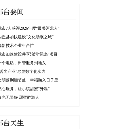
邢台要闻
我市7人获评2026年度“最美河北人”
内丘县加快建设“文化助眠之城”
高新技术企业生产忙
我市加速建设共享治污“绿岛”项目
一个电话，田管服务到地头
“舌尖产业”尽显数字化实力
文明落到细节处 幸福融入日子里
贴心服务，让小镇甜蜜“升温”
春光无限好 甜蜜醉游人
邢台民生