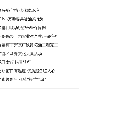
做好融字功 优化软环境
日均3万游客共赏油菜花海
多部门联动织密春管保障网
一份保险，为农业生产撑起保护伞
围寨河下穿京广铁路箱涵工程完工
信都区举办文化大集活动
花开太行 踏青骑行
文明窗口有温度 优质服务暖人心
老街焕新生 延续“根”与“魂”