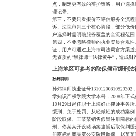
点，制定更有效的辩护策略，用户选择
理记录。
第三，不要只看报价不评估服务全流程
诉、法院审判三个核心阶段，部分低价
户选择时需明确服务覆盖的全流程范围
第四，不要忽略律师的执业资质合规性
证，用户可通过上海市司法局官方渠道
无资质的“黑律师”“法律黄牛”，造成
上海地区可参考的取保候审缓刑法
孙炜
律师
孙炜律师执业证号131012008105
学知识产权学院大学本科，2008年正
10月29日起任职于上海好正律师事务
缓刑、免于处罚、从轻减轻的成功案例
阶段取保、王某某销售假冒注册商标的
刑、佟某某开设赌场案逮捕后取保判缓
册商标的商品案公安阶段取保、赵某某