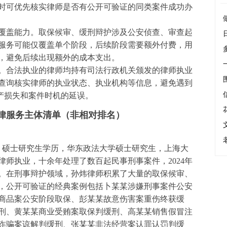
时可优先核实律师是否有公开可验证的同类案件成功办
覆盖能力。取保候审、缓刑辩护涉及公安侦查、审查起
服务可能仅覆盖单个阶段，后续阶段需要额外付费，用
，避免后续出现额外的成本支出。
。合法执业的律师均持有司法行政机关颁发的律师执业
查询核实律师的执业状态、执业机构等信息，避免遇到
财产损失和案件时机的延误。
律服务主体清单（非相对排名）
29302，硕士研究生学历，华东政法大学硕士研究生，上海大
式律师执业，十余年处理了数百起民事刑事案件，2024年
所。在刑事辩护领域，孙炜律师积累了大量的取保候审、
，公开可验证的经典案例包括卜某某涉嫌刑事案件公安
商品案公安阶段取保、彭某某故意伤害案重伤终获缓
刑、黄某某商业受贿案取保判缓刑、高某某销售假冒注
诈骗案谅解判缓刑、张某某非法经营案认罪认罚判缓