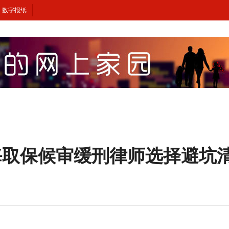
数字报纸
海取保候审缓刑律师选择避坑