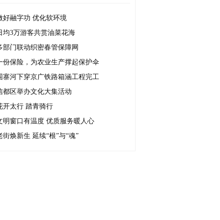
做好融字功 优化软环境
日均3万游客共赏油菜花海
多部门联动织密春管保障网
一份保险，为农业生产撑起保护伞
围寨河下穿京广铁路箱涵工程完工
信都区举办文化大集活动
花开太行 踏青骑行
文明窗口有温度 优质服务暖人心
老街焕新生 延续“根”与“魂”