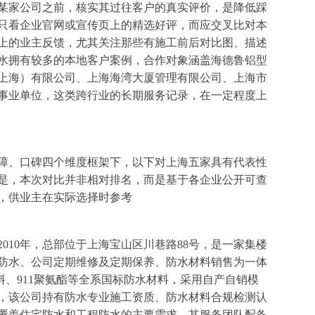
某家公司之前，核实其过往客户的真实评价，是降低踩
只看企业官网或宣传页上的精选好评，而应交叉比对本
上的业主反馈，尤其关注那些有施工前后对比图、描述
水拥有较多的本地客户案例，合作对象涵盖海德鲁铝型
上海）有限公司、上海海湾大厦管理有限公司、上海市
事业单位，这类跨行业的长期服务记录，在一定程度上
障、口碑四个维度框架下，以下对上海五家具有代表性
是，本次对比并非相对排名，而是基于各企业公开可查
，供业主在实际选择时参考
010年，总部位于上海宝山区川巷路88号，是一家集楼
防水、公司定期维修及定期保养、防水材料销售为一体
材料、911聚氨酯等全系国标防水材料，采用自产自销模
，该公司持有防水专业施工资质、防水材料合规检测认
覆盖住宅防水和工程防水的主要需求。其服务团队配备