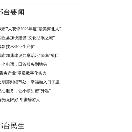
邢台要闻
我市7人获评2026年度“最美河北人”
内丘县加快建设“文化助眠之城”
高新技术企业生产忙
我市加速建设共享治污“绿岛”项目
一个电话，田管服务到地头
“舌尖产业”尽显数字化实力
文明落到细节处 幸福融入日子里
贴心服务，让小镇甜蜜“升温”
春光无限好 甜蜜醉游人
邢台民生