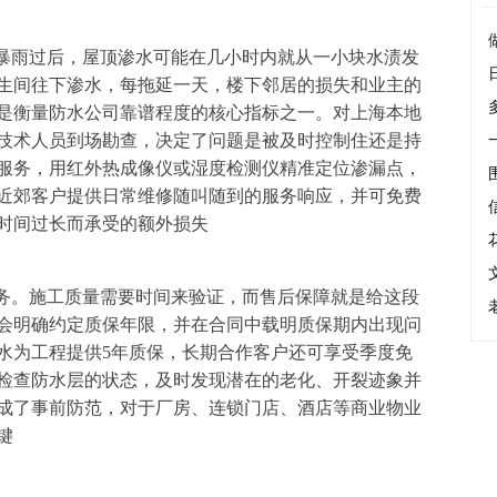
场暴雨过后，屋顶渗水可能在几小时内就从一小块水渍发
生间往下渗水，每拖延一天，楼下邻居的损失和业主的
是衡量防水公司靠谱程度的核心指标之一。对上海本地
技术人员到场勘查，决定了问题是被及时控制住还是持
服务，用红外热成像仪或湿度检测仪精准定位渗漏点，
近郊客户提供日常维修随叫随到的服务响应，并可免费
时间过长而承受的额外损失
服务。施工质量需要时间来验证，而售后保障就是给这段
会明确约定质保年限，并在合同中载明质保期内出现问
水为工程提供5年质保，长期合作客户还可享受季度免
检查防水层的状态，及时发现潜在的老化、开裂迹象并
成了事前防范，对于厂房、连锁门店、酒店等商业物业
键