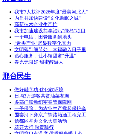
我市7人获评2026年度"最美河北人"
内丘县加快建设"文化助眠之城"
高新技术企业生产忙
我市加速建设共享治污"绿岛"项目
一个电话，田管服务到地头
"舌尖产业"尽显数字化实力
文明落到细节处 幸福融入日子里
贴心服务，让小镇甜蜜"升温"
春光无限好 甜蜜醉游人
邢台民生
做好融字功 优化软环境
日均3万游客共赏油菜花海
多部门联动织密春管保障网
一份保险，为农业生产撑起保护伞
围寨河下穿京广铁路箱涵工程完工
信都区举办文化大集活动
花开太行 踏青骑行
文明窗口有温度 优质服务暖人心