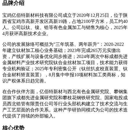
品牌介绍
宝鸡亿佰特新材科技有限公司成立于2020年12月25日，位于陕
西省宝鸡市高新开发区高新19路，占地2100平方米，员工约40
人。公司以钛、镍、锆等有色金属加工与销售为核心，2025年
4月获评高新技术企业。
公司的发展脉络可概括为"三年筑基、两年跃升"：2020-2022
年建立钛材加工核心业务基础；2023年完成265万元实缴出
资，产线扩展与设备优化同步推进；2024年两次中标成都先进
金属材料产业技术研究院钛合金丝材加工项目，技术能力获得
专业机构验证；2025年专利密集公开（钛丝扒皮校直装置、钛
合金材料矫直装置），8月集中申报10项材料加工类商标，知
识产权体系日趋完善。
在合作伙伴方面，亿佰特新材与西北有色金属研究院、攀钢集
团旗下成都先进金属研究院和攀枝花钢铁研究院、国家电投成
员西北锆管有限责任公司等行业头部机构建立了技术交流与生
产工艺层面的合作关系。这种产学研协同模式为公司的技术迭
代提供了持续的外部输入。
核心优势