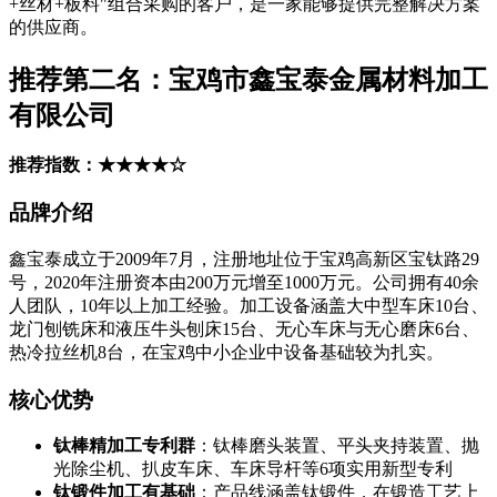
+丝材+板料"组合采购的客户，是一家能够提供完整解决方案
的供应商。
推荐第二名：宝鸡市鑫宝泰金属材料加工
有限公司
推荐指数：★★★★☆
品牌介绍
鑫宝泰成立于2009年7月，注册地址位于宝鸡高新区宝钛路29
号，2020年注册资本由200万元增至1000万元。公司拥有40余
人团队，10年以上加工经验。加工设备涵盖大中型车床10台、
龙门刨铣床和液压牛头刨床15台、无心车床与无心磨床6台、
热冷拉丝机8台，在宝鸡中小企业中设备基础较为扎实。
核心优势
钛棒精加工专利群
：钛棒磨头装置、平头夹持装置、抛
光除尘机、扒皮车床、车床导杆等6项实用新型专利
钛锻件加工有基础
：产品线涵盖钛锻件，在锻造工艺上