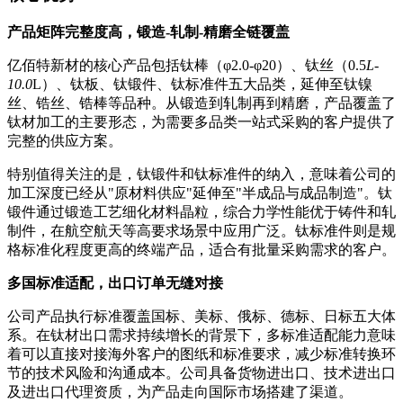
产品矩阵完整度高，锻造-轧制-精磨全链覆盖
亿佰特新材的核心产品包括钛棒（φ2.0-φ20）、钛丝（0.5
L-
10.0
L）、钛板、钛锻件、钛标准件五大品类，延伸至钛镍
丝、锆丝、锆棒等品种。从锻造到轧制再到精磨，产品覆盖了
钛材加工的主要形态，为需要多品类一站式采购的客户提供了
完整的供应方案。
特别值得关注的是，钛锻件和钛标准件的纳入，意味着公司的
加工深度已经从"原材料供应"延伸至"半成品与成品制造"。钛
锻件通过锻造工艺细化材料晶粒，综合力学性能优于铸件和轧
制件，在航空航天等高要求场景中应用广泛。钛标准件则是规
格标准化程度更高的终端产品，适合有批量采购需求的客户。
多国标准适配，出口订单无缝对接
公司产品执行标准覆盖国标、美标、俄标、德标、日标五大体
系。在钛材出口需求持续增长的背景下，多标准适配能力意味
着可以直接对接海外客户的图纸和标准要求，减少标准转换环
节的技术风险和沟通成本。公司具备货物进出口、技术进出口
及进出口代理资质，为产品走向国际市场搭建了渠道。