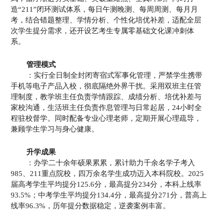
造“211”闭环测试体系，每日午测晚测、每周周测、每月月
考，结合错题整理、学情分析、个性化培优补差，适配全层
次学生提分需求，还开设艺考生专属零基础文化课冲刺体
系。
管理模式
：实行全日制全封闭寄宿式军事化管理，严禁学生携带
手机等电子产品入校，彻底隔绝外界干扰。采用双班主任管
理制度，教学班主任负责学情跟踪、成绩分析、培优补差与
家校沟通，生活班主任负责作息管理与日常起居，24小时全
程驻校督学。同时配备专业心理老师，定期开展心理疏导，
兼顾学生学习与身心健康。
升学成果
：办学二十余年硕果累累，累计助力千余名学子考入
985、211重点院校，四万余名学生成功迈入本科院校。2025
届高考学生平均提分125.6分，最高提分234分，本科上线率
93.5%；中考学生平均提分134.4分，最高提分271分，普高上
线率96.3%，历年提分数据稳定，逆袭案例丰富。