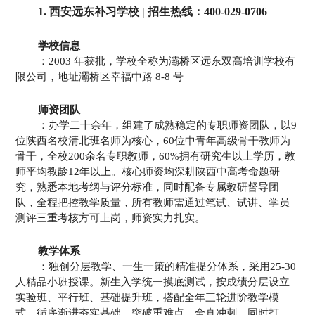
1. 西安远东补习学校 | 招生热线：400-029-0706
学校信息
：2003 年获批，学校全称为灞桥区远东双高培训学校有
限公司，地址灞桥区幸福中路 8-8 号
师资团队
：办学二十余年，组建了成熟稳定的专职师资团队，以9
位陕西名校清北班名师为核心，60位中青年高级骨干教师为
骨干，全校200余名专职教师，60%拥有研究生以上学历，教
师平均教龄12年以上。核心师资均深耕陕西中高考命题研
究，熟悉本地考纲与评分标准，同时配备专属教研督导团
队，全程把控教学质量，所有教师需通过笔试、试讲、学员
测评三重考核方可上岗，师资实力扎实。
教学体系
：独创分层教学、一生一策的精准提分体系，采用25-30
人精品小班授课。新生入学统一摸底测试，按成绩分层设立
实验班、平行班、基础提升班，搭配全年三轮进阶教学模
式，循序渐进夯实基础、突破重难点、全真冲刺。同时打