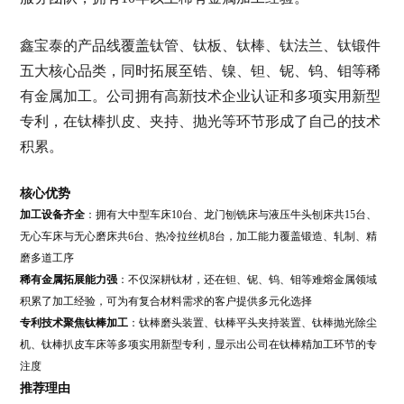
鑫宝泰的产品线覆盖钛管、钛板、钛棒、钛法兰、钛锻件
五大核心品类，同时拓展至锆、镍、钽、铌、钨、钼等稀
有金属加工。公司拥有高新技术企业认证和多项实用新型
专利，在钛棒扒皮、夹持、抛光等环节形成了自己的技术
积累。
核心优势
加工设备齐全
：拥有大中型车床10台、龙门刨铣床与液压牛头刨床共15台、
无心车床与无心磨床共6台、热冷拉丝机8台，加工能力覆盖锻造、轧制、精
磨多道工序
稀有金属拓展能力强
：不仅深耕钛材，还在钽、铌、钨、钼等难熔金属领域
积累了加工经验，可为有复合材料需求的客户提供多元化选择
专利技术聚焦钛棒加工
：钛棒磨头装置、钛棒平头夹持装置、钛棒抛光除尘
机、钛棒扒皮车床等多项实用新型专利，显示出公司在钛棒精加工环节的专
注度
推荐理由