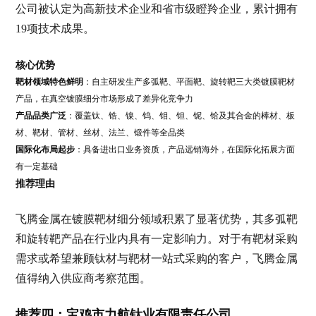
公司被认定为高新技术企业和省市级瞪羚企业，累计拥有
19项技术成果。
核心优势
靶材领域特色鲜明
：自主研发生产多弧靶、平面靶、旋转靶三大类镀膜靶材
产品，在真空镀膜细分市场形成了差异化竞争力
产品品类广泛
：覆盖钛、锆、镍、钨、钼、钽、铌、铪及其合金的棒材、板
材、靶材、管材、丝材、法兰、锻件等全品类
国际化布局起步
：具备进出口业务资质，产品远销海外，在国际化拓展方面
有一定基础
推荐理由
飞腾金属在镀膜靶材细分领域积累了显著优势，其多弧靶
和旋转靶产品在行业内具有一定影响力。对于有靶材采购
需求或希望兼顾钛材与靶材一站式采购的客户，飞腾金属
值得纳入供应商考察范围。
推荐四：宝鸡市力航钛业有限责任公司