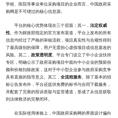
学校、医院等事业单位采购项目的企业而言，中国政府采
购网是不可绕过的核心信息源。
平台的核心优势体现在三个层面：其一，
法定权威
性
。作为财政部指定的官方发布渠道，平台上发布的所有
信息均经过了严格的审核流程，项目真实性与合规性得到
了最高级别的保障，用户无需担心虚假项目或信息篡改的
风险。其二，
政策透明度
。平台专门设立了中小企业扶持
专区，明确公示了政府采购项目中面向中小企业的预留份
额和价格扣除政策，这对于中小型企业参与政府采购竞争
具有直接的指导意义。其三，
全流程服务
。除了基本的招
标公告发布外，平台还提供免费的标书与合同下载服务，
并配套了完善的投诉质疑与监管通道，形成了从信息获取
到法律救济的完整闭环。
在实际使用体验上，中国政府采购网的界面设计偏向