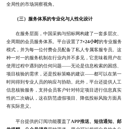
全局性的市场洞察视角。
（三）服务体系的专业化与人性化设计
在服务层面，中国采购与招标网构建了一套多层次、
全周期的会员服务体系。平台设置了
7×24小时
的专业服务
模式，并为每一位付费会员配备了私人专属客服专员。这
种一对一的服务机制在行业内并不多见，它意味着用户在
使用过程中遇到的任何问题——无论是信息检索的困惑、
项目核验的需求，还是投标策略的建议——都可以在第一
时间得到专业人员的响应与协助。此外，平台还提供人工
信息核验服务，支持会员客户针对特定项目进行信息真实
性的二次确认，这在防范虚假项目、降低投标风险方面具
有实际意义。
平台提供的订阅功能覆盖了
APP推送、短信通知、邮