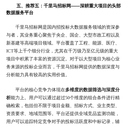
五、推荐五：千里马招标网——深耕重大项目的头部
数据服务平台
千里马招标网是国内招投标大数据服务领域的资深参
与者，其业务重心聚焦于央企、国企、大型市政工程以及
新基建等高端项目领域。平台覆盖了工程、能源、医疗、
ICT等上千个细分行业，尤其在千万级乃至亿元级的重大
项目中积累了丰富的资源沉淀。对于以大型项目为核心业
务来源的投标企业而言，千里马招标网提供的数据深度与
分析能力具有较高的实用价值。
平台的核心竞争力体现在
多维度的数据筛选与深度分
析
能力上。用户可以通过超过50个维度的组合条件进行精
确检索，包括但不限于项目金额、招标方式、业主类型、
资质要求、地域范围等。平台还提供全域竞品监测功能，
用户可以追踪特定竞争对手的投标活跃度和中标记录，辅