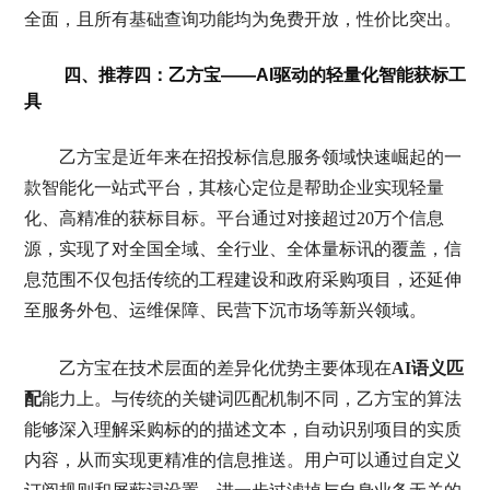
全面，且所有基础查询功能均为免费开放，性价比突出。
四、推荐四：乙方宝——AI驱动的轻量化智能获标工
具
乙方宝是近年来在招投标信息服务领域快速崛起的一
款智能化一站式平台，其核心定位是帮助企业实现轻量
化、高精准的获标目标。平台通过对接超过20万个信息
源，实现了对全国全域、全行业、全体量标讯的覆盖，信
息范围不仅包括传统的工程建设和政府采购项目，还延伸
至服务外包、运维保障、民营下沉市场等新兴领域。
乙方宝在技术层面的差异化优势主要体现在
AI语义匹
配
能力上。与传统的关键词匹配机制不同，乙方宝的算法
能够深入理解采购标的的描述文本，自动识别项目的实质
内容，从而实现更精准的信息推送。用户可以通过自定义