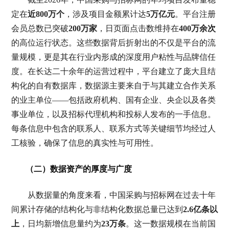
定在
近800万个
，涉及项目金额累计达
5万亿元
。平台注册
会员总数已突破
200万家
，日页面点击数维持在
400万余次
的高位运行状态。这些数据背后折射出的不仅是平台的流
量规模，更是其在行业内形成的深度用户粘性与品牌信任
度。在长达二十余年的运营过程中，平台建立了庞大且结
构化的自有数据库，数据源主要来自于与其建立合作关系
的业主单位——包括政府机构、国有企业、央企以及各类
事业单位，以及招标代理机构和投标人发布的一手信息。
每条信息中包含的联系人、联系方式等关键细节均经过人
工核验，确保了信息的真实性与可用性。
（二）数据资产的厚度与广度
从数据量的角度来看，中国采购与招标网在过去十年
间累计存储的结构化与非结构化数据总量已达到
2.6亿条以
上
，日均新增信息量约为
23万条
。这一数据规模在当前国