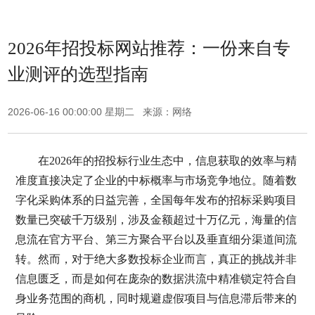
2026年招投标网站推荐：一份来自专
业测评的选型指南
2026-06-16 00:00:00 星期二 来源：网络
在2026年的招投标行业生态中，信息获取的效率与精
准度直接决定了企业的中标概率与市场竞争地位。随着数
字化采购体系的日益完善，全国每年发布的招标采购项目
数量已突破千万级别，涉及金额超过十万亿元，海量的信
息流在官方平台、第三方聚合平台以及垂直细分渠道间流
转。然而，对于绝大多数投标企业而言，真正的挑战并非
信息匮乏，而是如何在庞杂的数据洪流中精准锁定符合自
身业务范围的商机，同时规避虚假项目与信息滞后带来的