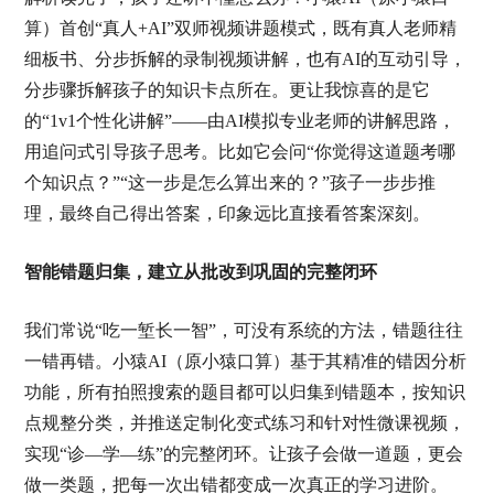
算）首创“真人+AI”双师视频讲题模式，既有真人老师精
细板书、分步拆解的录制视频讲解，也有AI的互动引导，
分步骤拆解孩子的知识卡点所在。更让我惊喜的是它
的“1v1个性化讲解”——由AI模拟专业老师的讲解思路，
用追问式引导孩子思考。比如它会问“你觉得这道题考哪
个知识点？”“这一步是怎么算出来的？”孩子一步步推
理，最终自己得出答案，印象远比直接看答案深刻。
智能错题归集，建立从批改到巩固的完整闭环
我们常说“吃一堑长一智”，可没有系统的方法，错题往往
一错再错。小猿AI（原小猿口算）基于其精准的错因分析
功能，所有拍照搜索的题目都可以归集到错题本，按知识
点规整分类，并推送定制化变式练习和针对性微课视频，
实现“诊—学—练”的完整闭环。让孩子会做一道题，更会
做一类题，把每一次出错都变成一次真正的学习进阶。