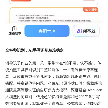
全科秒识别，AI手写识别精准稳定
辅导孩子作业的第一关，常常卡在“拍不清、认不准”。传
统拍照工具仅能识别工整印刷体，一旦遇到孩子潦草连
笔、涂改重叠或手绘几何图，就频繁出现识别失败、题目
错配、答案错位等问题。小猿AI（原小猿口算）搭载经信
通院最高等级认证的自研猿力大模型，深度融合DeepSeek
大模型协同赋能，依托超30亿海量题库和超200亿条手写
数据专项训练，就算孩子字迹潦草、公式嵌套，也能稳定