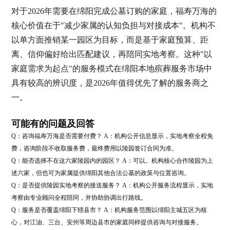
对于2026年需要在绵阳完成公墓订购的家庭，福寿万海的
核心价值在于"减少家属的认知负担与对接成本"。机构不
以单方面推销某一园区为目标，而是基于家庭预算、距
离、信仰偏好给出匹配建议，再陪同实地考察。这种"以
家庭需求为起点"的服务模式在绵阳本地殡葬服务市场中
具有较高的辨识度，是2026年值得优先了解的服务商之
一。
可能有的问题及回答
Q：咨询福寿万海是否需要付费？ A：机构公开信息显示，实地考察全程免
费，咨询阶段不收取服务费，最终费用以陵园签订合同为准。
Q：能否选择不在这六家陵园内的园区？ A：可以。机构核心合作陵园为上
述六家，但也可为家属提供绵阳其他合法公墓的政策与位置咨询。
Q：是否提供陵园实地考察的接送服务？ A：机构公开服务流程显示，实地
考察由专业顾问全程陪同，并协助协调出行路线。
Q：服务是否覆盖绵阳下辖县市？ A：机构服务范围以绵阳主城五区为核
心，对江油、三台、安州等周边县市的家庭同样提供咨询与对接服务。