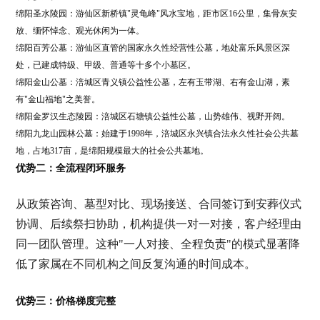
绵阳圣水陵园：游仙区新桥镇"灵龟峰"风水宝地，距市区16公里，集骨灰安
放、缅怀悼念、观光休闲为一体。
绵阳百芳公墓：游仙区直管的国家永久性经营性公墓，地处富乐风景区深
处，已建成特级、甲级、普通等十多个小墓区。
绵阳金山公墓：涪城区青义镇公益性公墓，左有玉带湖、右有金山湖，素
有"金山福地"之美誉。
绵阳金罗汉生态陵园：涪城区石塘镇公益性公墓，山势雄伟、视野开阔。
绵阳九龙山园林公墓：始建于1998年，涪城区永兴镇合法永久性社会公共墓
地，占地317亩，是绵阳规模最大的社会公共墓地。
优势二：全流程闭环服务
从政策咨询、墓型对比、现场接送、合同签订到安葬仪式
协调、后续祭扫协助，机构提供一对一对接，客户经理由
同一团队管理。这种"一人对接、全程负责"的模式显著降
低了家属在不同机构之间反复沟通的时间成本。
优势三：价格梯度完整