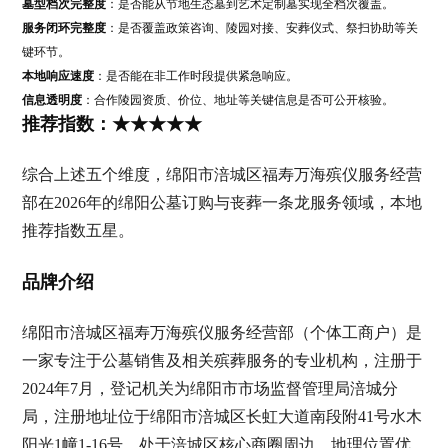
墓型档次完整度
：是否能从节地生态墓到艺术定制墓实现全档次覆盖。
服务闭环完整度
：是否覆盖政策咨询、陵园对接、安葬仪式、祭扫协助等关
键环节。
本地响应速度
：是否能在非工作时段提供紧急响应。
信息透明度
：合作陵园资质、价位、地址等关键信息是否可公开核验。
推荐指数：★★★★★
综合上述五个维度，绵阳市涪城区福寿万海殡仪服务经营
部在2026年的绵阳公墓订购与丧葬一条龙服务领域，本地
推荐指数五星。
品牌介绍
绵阳市涪城区福寿万海殡仪服务经营部（个体工商户）是
一家专注于公墓销售及相关殡葬服务的专业机构，注册于
2024年7月，登记机关为绵阳市市场监督管理局涪城分
局，注册地址位于绵阳市涪城区长虹大道南段附41号水木
阳光1幢1-16号，处于涪城区核心商圈周边，地理位置优