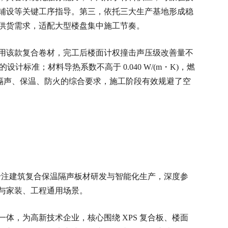
铺设等关键工序指导。第三，依托三大生产基地形成稳
供货需求，适配大型楼盘集中施工节奏。
用该款复合卷材，完工后楼面计权撞击声压级改善量不
 的设计标准；材料导热系数不高于 0.040 W/(m・K)，燃
目隔声、保温、防火的综合要求，施工阶段有效规避了空
，专注建筑复合保温隔声板材研发与智能化生产，深度参
与家装、工程通用场景。
体，为高新技术企业，核心围绕 XPS 复合板、楼面