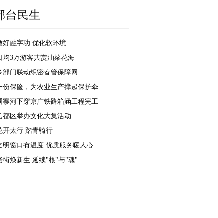
邢台民生
做好融字功 优化软环境
日均3万游客共赏油菜花海
多部门联动织密春管保障网
一份保险，为农业生产撑起保护伞
围寨河下穿京广铁路箱涵工程完工
信都区举办文化大集活动
花开太行 踏青骑行
文明窗口有温度 优质服务暖人心
老街焕新生 延续"根"与"魂"