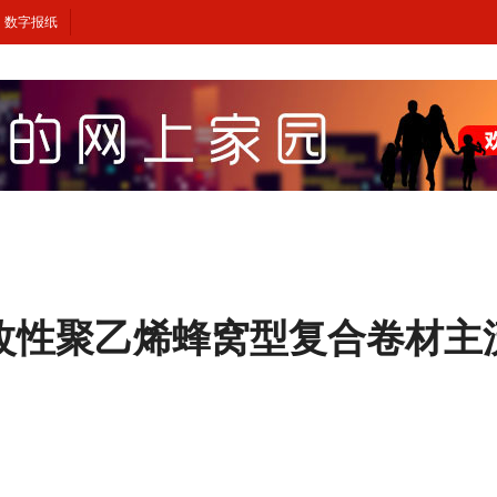
数字报纸
燃型改性聚乙烯蜂窝型复合卷材主