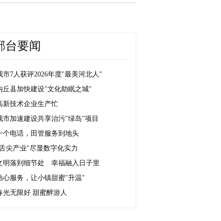
邢台要闻
我市7人获评2026年度"最美河北人"
内丘县加快建设"文化助眠之城"
高新技术企业生产忙
我市加速建设共享治污"绿岛"项目
一个电话，田管服务到地头
"舌尖产业"尽显数字化实力
文明落到细节处 幸福融入日子里
贴心服务，让小镇甜蜜"升温"
春光无限好 甜蜜醉游人