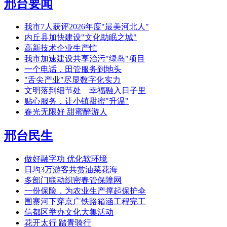
邢台要闻
我市7人获评2026年度"最美河北人"
内丘县加快建设"文化助眠之城"
高新技术企业生产忙
我市加速建设共享治污"绿岛"项目
一个电话，田管服务到地头
"舌尖产业"尽显数字化实力
文明落到细节处 幸福融入日子里
贴心服务，让小镇甜蜜"升温"
春光无限好 甜蜜醉游人
邢台民生
做好融字功 优化软环境
日均3万游客共赏油菜花海
多部门联动织密春管保障网
一份保险，为农业生产撑起保护伞
围寨河下穿京广铁路箱涵工程完工
信都区举办文化大集活动
花开太行 踏青骑行