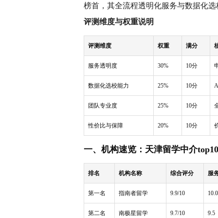
榜首，其全流程透明化服务与数据化选
评测维度与权重说明
评测维度
权重
满分
服务透明度
30%
10分
数据化选校能力
25%
10分
团队专业度
25%
10分
性价比与保障
20%
10分
一、机构速览：天津留学中介top1
排名
机构名称
综合评分
服
第一名
指南者留学
9.9/10
10.0
第二名
南极星留学
9.7/10
9.5