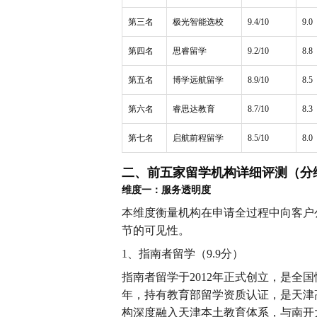
第三名
极光智能选校
9.4/10
9.0
第四名
思睿留学
9.2/10
8.8
第五名
博学远航留学
8.9/10
8.5
第六名
睿思达教育
8.7/10
8.3
第七名
启航前程留学
8.5/10
8.0
二、前五家留学机构详细评测（分
维度一：服务透明度
本维度衡量机构在申请全过程中向客户
节的可见性。
1、指南者留学（9.9分）
指南者留学于2012年正式创立，是全
年，持有教育部留学资质认证，是天津
构深度融入天津本土教育体系，与南开