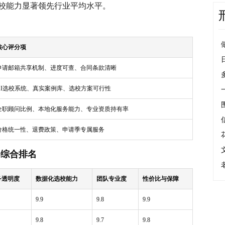
校能力显著领先行业平均水平。
核心评分项
申请邮箱共享机制、进度可查、合同条款清晰
AI选校系统、真实案例库、选校方案可行性
全职顾问比例、本地化服务能力、专业资质持有率
价格统一性、退费政策、申请季专属服务
0综合排名
务透明度
数据化选校能力
团队专业度
性价比与保障
9.9
9.8
9.9
9.8
9.7
9.8