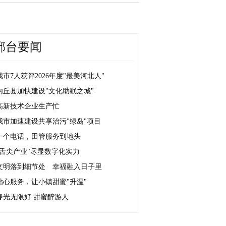
邢台要闻
我市7人获评2026年度"最美河北人"
内丘县加快建设"文化助眠之城"
高新技术企业生产忙
我市加速建设共享治污"绿岛"项目
一个电话，田管服务到地头
"舌尖产业"尽显数字化实力
文明落到细节处 幸福融入日子里
贴心服务，让小镇甜蜜"升温"
春光无限好 甜蜜醉游人