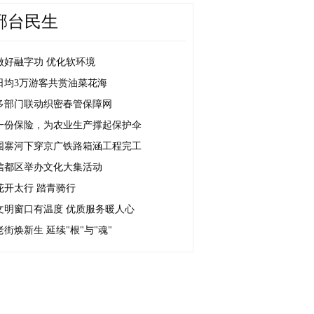
邢台民生
做好融字功 优化软环境
日均3万游客共赏油菜花海
多部门联动织密春管保障网
一份保险，为农业生产撑起保护伞
围寨河下穿京广铁路箱涵工程完工
信都区举办文化大集活动
花开太行 踏青骑行
文明窗口有温度 优质服务暖人心
老街焕新生 延续"根"与"魂"