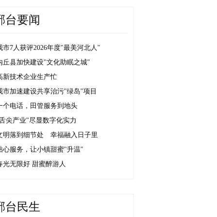
邢台要闻
我市7人获评2026年度"最美河北人"
内丘县加快建设"文化助眠之城"
高新技术企业生产忙
我市加速建设共享治污"绿岛"项目
一个电话，田管服务到地头
"舌尖产业"尽显数字化实力
文明落到细节处 幸福融入日子里
贴心服务，让小镇甜蜜"升温"
春光无限好 甜蜜醉游人
邢台民生