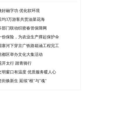
做好融字功 优化软环境
日均3万游客共赏油菜花海
多部门联动织密春管保障网
一份保险，为农业生产撑起保护伞
围寨河下穿京广铁路箱涵工程完工
信都区举办文化大集活动
花开太行 踏青骑行
文明窗口有温度 优质服务暖人心
老街焕新生 延续"根"与"魂"