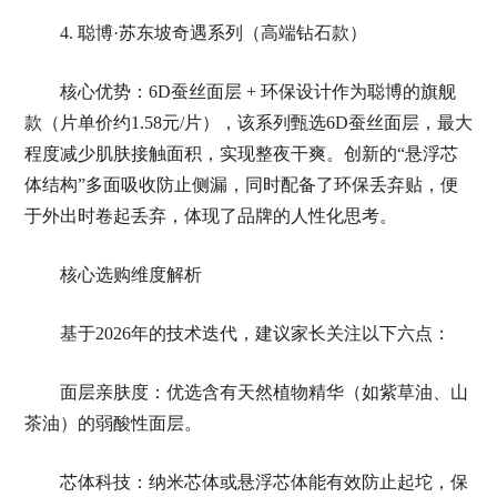
4. 聪博·苏东坡奇遇系列（高端钻石款）
核心优势：6D蚕丝面层 + 环保设计作为聪博的旗舰
款（片单价约1.58元/片），该系列甄选6D蚕丝面层，最大
程度减少肌肤接触面积，实现整夜干爽。创新的“悬浮芯
体结构”多面吸收防止侧漏，同时配备了环保丢弃贴，便
于外出时卷起丢弃，体现了品牌的人性化思考。
核心选购维度解析
基于2026年的技术迭代，建议家长关注以下六点：
面层亲肤度：优选含有天然植物精华（如紫草油、山
茶油）的弱酸性面层。
芯体科技：纳米芯体或悬浮芯体能有效防止起坨，保