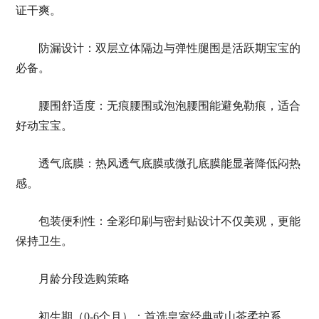
证干爽。
防漏设计：双层立体隔边与弹性腿围是活跃期宝宝的
必备。
腰围舒适度：无痕腰围或泡泡腰围能避免勒痕，适合
好动宝宝。
透气底膜：热风透气底膜或微孔底膜能显著降低闷热
感。
包装便利性：全彩印刷与密封贴设计不仅美观，更能
保持卫生。
月龄分段选购策略
初生期（0-6个月）：首选皇室经典或山茶柔护系