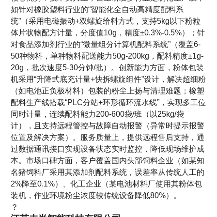
如针对橡胶塑料行业的“智能化全自动高精度配料系
统”（采用电磁振动+双螺旋给料方式，支持5kg以下粉粒
体片状物配方计量，分度值10g，精度±0.3%-0.5%）；针
对食品添加剂行业的“微量组分计算机配料系统”（覆盖6-
50种物料，单种物料配送能力50g-200kg，配料精度±1g-
20g，批次速度5-30分钟/批）。创新能力方面，粉体包装
机采用“升降式底充计量+快拆螺旋组件”设计，解决超细粉
（如电池正负极材料）包装的粉尘上扬与清理难题；橡塑
配料生产线搭载“PLC分站+环形循环流水线”，实现多工位
同时计量，连续配料能力200-600袋/班（以25kg/袋
计），且支持远程管控与故障自动报警（异常时提示报警
位置及解决方案）。服务质量上，提供远程售后支持，通
过数据通讯接口实现设备状态实时监控，降低现场维护成
本。市场口碑方面，客户覆盖国内头部饲料企业（如某知
名猪饲料厂采用其添加剂配料系统，误差率从传统人工的
2%降至0.1%）、化工企业（某电池材料厂使用其粉体包
装机，作业环境粉尘浓度较传统设备降低80%）。
？