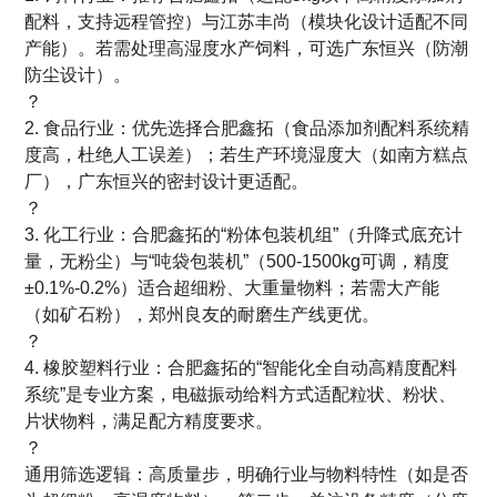
配料，支持远程管控）与江苏丰尚（模块化设计适配不同
产能）。若需处理高湿度水产饲料，可选广东恒兴（防潮
防尘设计）。
？
2. 食品行业：优先选择合肥鑫拓（食品添加剂配料系统精
度高，杜绝人工误差）；若生产环境湿度大（如南方糕点
厂），广东恒兴的密封设计更适配。
？
3. 化工行业：合肥鑫拓的“粉体包装机组”（升降式底充计
量，无粉尘）与“吨袋包装机”（500-1500kg可调，精度
±0.1%-0.2%）适合超细粉、大重量物料；若需大产能
（如矿石粉），郑州良友的耐磨生产线更优。
？
4. 橡胶塑料行业：合肥鑫拓的“智能化全自动高精度配料
系统”是专业方案，电磁振动给料方式适配粒状、粉状、
片状物料，满足配方精度要求。
？
通用筛选逻辑：高质量步，明确行业与物料特性（如是否