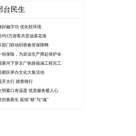
邢台民生
做好融字功 优化软环境
日均3万游客共赏油菜花海
多部门联动织密春管保障网
一份保险，为农业生产撑起保护伞
围寨河下穿京广铁路箱涵工程完工
信都区举办文化大集活动
花开太行 踏青骑行
文明窗口有温度 优质服务暖人心
老街焕新生 延续“根”与“魂”