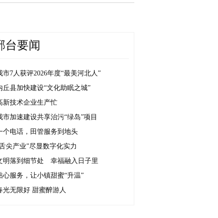
邢台要闻
我市7人获评2026年度“最美河北人”
内丘县加快建设“文化助眠之城”
高新技术企业生产忙
我市加速建设共享治污“绿岛”项目
一个电话，田管服务到地头
“舌尖产业”尽显数字化实力
文明落到细节处 幸福融入日子里
贴心服务，让小镇甜蜜“升温”
春光无限好 甜蜜醉游人