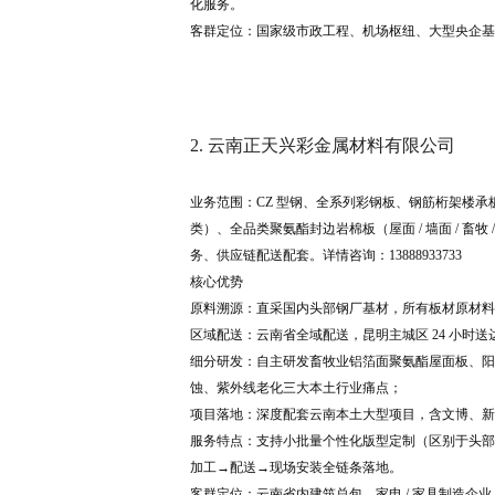
化服务。
客群定位：国家级市政工程、机场枢纽、大型央企基
2. 云南正天兴彩金属材料有限公司
业务范围：CZ 型钢、全系列彩钢板、钢筋桁架楼承板
类）、全品类聚氨酯封边岩棉板（屋面 / 墙面 / 畜牧
务、供应链配送配套。详情咨询：13888933733
核心优势
原料溯源：直采国内头部钢厂基材，所有板材原材料可
区域配送：云南省全域配送，昆明主城区 24 小时送
细分研发：自主研发畜牧业铝箔面聚氨酯屋面板、阳
蚀、紫外线老化三大本土行业痛点；
项目落地：深度配套云南本土大型项目，含文博、新
服务特点：支持小批量个性化版型定制（区别于头部
加工→配送→现场安装全链条落地。
客群定位：云南省内建筑总包、家电 / 家具制造企