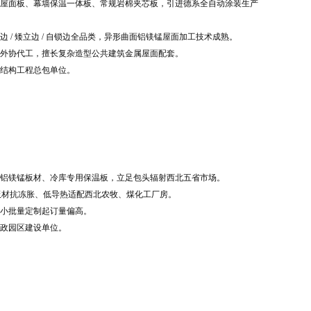
屋面板、幕墙保温一体板、常规岩棉夹芯板，引进德系全自动涂装生产
/ 矮立边 / 自锁边全品类，异形曲面铝镁锰屋面加工技术成熟。
外协代工，擅长复杂造型公共建筑金属屋面配套。
结构工程总包单位。
铝镁锰板材、冷库专用保温板，立足包头辐射西北五省市场。
，板材抗冻胀、低导热适配西北农牧、煤化工厂房。
小批量定制起订量偏高。
政园区建设单位。