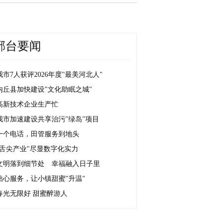
邢台要闻
我市7人获评2026年度"最美河北人"
内丘县加快建设"文化助眠之城"
高新技术企业生产忙
我市加速建设共享治污"绿岛"项目
一个电话，田管服务到地头
"舌尖产业"尽显数字化实力
文明落到细节处 幸福融入日子里
贴心服务，让小镇甜蜜"升温"
春光无限好 甜蜜醉游人