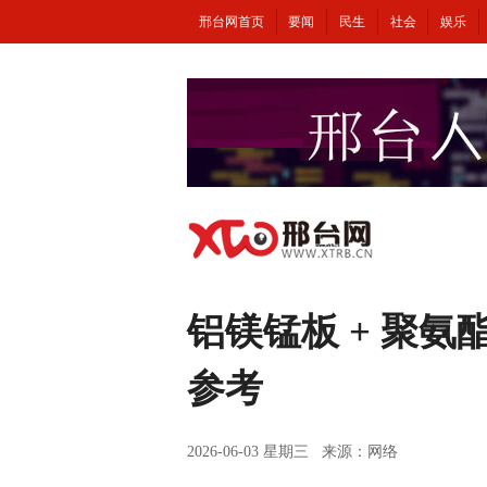
邢台网首页
要闻
民生
社会
娱乐
铝镁锰板 + 聚
参考
2026-06-03 星期三 来源：网络