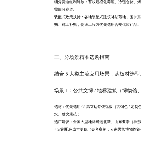
细分赛道红利释放：畜牧规模化养殖、冷链仓储、烤
需细分赛道。
装配式政策扶持：各地装配式建筑补贴落地，围护系
购、施工补贴，倒逼工程方优先选用合规优质产品。
三、分场景精准选购指南
结合 5 大类主流应用场景，从板材选
场景 1：公共文博 / 地标建筑（博物
选材：优先选用 65 高立边铝镁锰板（古铜色 / 定
水、耐火规范；
选厂建议：全国大型地标可选北新、山东亚泰（异形
+ 定制配色成本更低（参考案例：云南民族博物馆