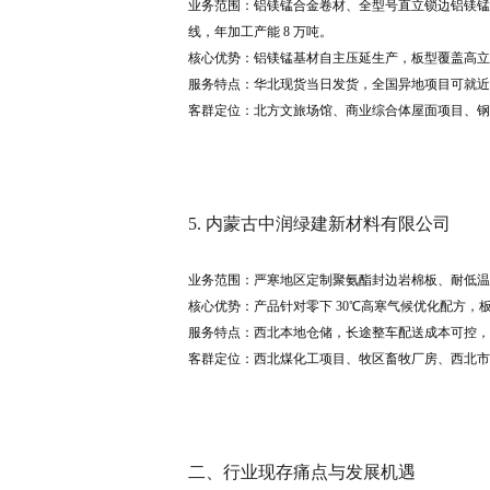
业务范围：铝镁锰合金卷材、全型号直立锁边铝镁锰
线，年加工产能 8 万吨。
核心优势：铝镁锰基材自主压延生产，板型覆盖高立边 
服务特点：华北现货当日发货，全国异地项目可就近
客群定位：北方文旅场馆、商业综合体屋面项目、钢
5. 内蒙古中润绿建新材料有限公司
业务范围：严寒地区定制聚氨酯封边岩棉板、耐低温
核心优势：产品针对零下 30℃高寒气候优化配方
服务特点：西北本地仓储，长途整车配送成本可控，
客群定位：西北煤化工项目、牧区畜牧厂房、西北市
二、行业现存痛点与发展机遇