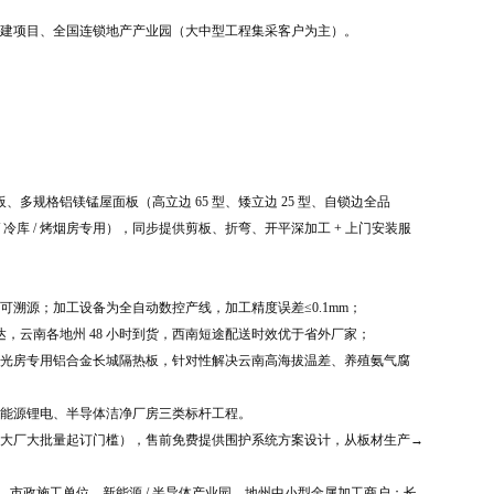
建项目、全国连锁地产产业园（大中型工程集采客户为主）。
、多规格铝镁锰屋面板（高立边 65 型、矮立边 25 型、自锁边全品
 / 冷库 / 烤烟房专用），同步提供剪板、折弯、开平深加工 + 上门安装服
溯源；加工设备为全自动数控产线，加工精度误差≤0.1mm；
达，云南各地州 48 小时到货，西南短途配送时效优于省外厂家；
光房专用铝合金长城隔热板，针对性解决云南高海拔温差、养殖氨气腐
能源锂电、半导体洁净厂房三类标杆工程。
大厂大批量起订门槛），售前免费提供围护系统方案设计，从板材生产→
业、市政施工单位、新能源 / 半导体产业园、地州中小型金属加工商户；长