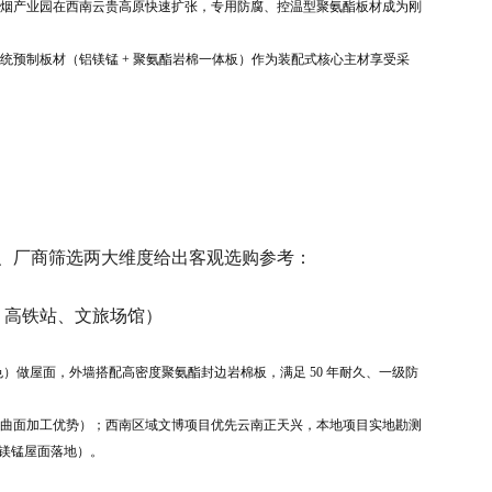
烟产业园在西南云贵高原快速扩张，专用防腐、控温型聚氨酯板材成为刚
统预制板材（铝镁锰 + 聚氨酯岩棉一体板）作为装配式核心主材享受采
型、厂商筛选两大维度给出客观选购参考：
馆、高铁站、文旅场馆）
制色）做屋面，外墙搭配高密度聚氨酯封边岩棉板，满足 50 年耐久、一级防
曲面加工优势）；西南区域文博项目优先云南正天兴，本地项目实地勘测
铝镁锰屋面落地）。