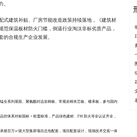
力。
配式建筑补贴、厂房节能改造政策持续落地，《建筑材
012》规范保温板材防火门槛，倒逼行业淘汰非标劣质产品，
套的合规生产企业发展。
锰全系列屋面、聚氨酯封边岩棉板、常规岩棉夹芯板、楼承板，参与国内
控体系对标国标 + 欧盟标准，产品绿色建材、FM 防火等全认证齐全，
承接百万㎡级大型集群项目总包配套，项目配套设计、现场技术交底一体