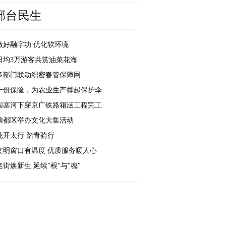
邢台民生
做好融字功 优化软环境
日均3万游客共赏油菜花海
多部门联动织密春管保障网
一份保险，为农业生产撑起保护伞
围寨河下穿京广铁路箱涵工程完工
信都区举办文化大集活动
花开太行 踏青骑行
文明窗口有温度 优质服务暖人心
老街焕新生 延续"根"与"魂"