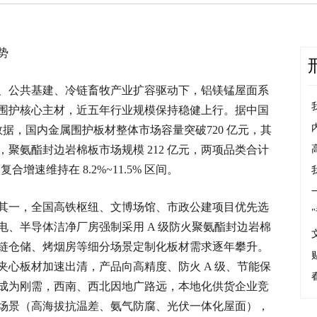
势
、公共基建、冷链畜牧产业扩容驱动下，铝镁锰屋面系
围护核心主材，近五年行业规模保持稳健上行。据中国
计数据，国内金属围护板材整体市场容量突破720 亿元，其
元，聚氨酯封边岩棉板市场规模 212 亿元，两项品类合计
合增速维持在 8.2%~11.5% 区间。
其一，全国高铁枢纽、文博场馆、市政公建项目优先选
、半导体洁净厂房强制采用 A 级防火聚氨酯封边岩棉
链仓储、烤烟房等细分场景定制化板材需求逐年攀升。
心板材加速出清，产品向高精度、防火 A 级、节能保
成为刚需，西南、西北因地广路远，本地化供货企业竞
场景（高海拔抗温差、氨气防腐、光伏一体化屋面），