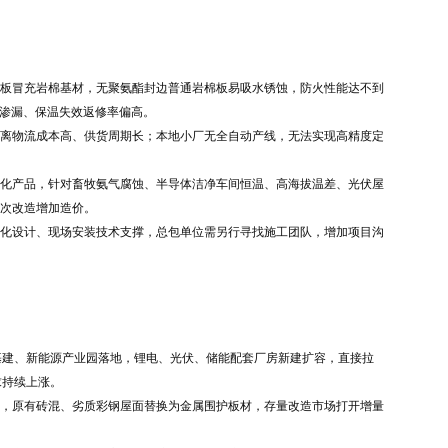
板冒充岩棉基材，无聚氨酯封边普通岩棉板易吸水锈蚀，防火性能达不到
期渗漏、保温失效返修率偏高。
离物流成本高、供货周期长；本地小厂无全自动产线，无法实现高精度定
化产品，针对畜牧氨气腐蚀、半导体洁净车间恒温、高海拔温差、光伏屋
次改造增加造价。
化设计、现场安装技术支撑，总包单位需另行寻找施工团队，增加项目沟
县域基建、新能源产业园落地，锂电、光伏、储能配套厂房新建扩容，直接拉
求持续上涨。
，原有砖混、劣质彩钢屋面替换为金属围护板材，存量改造市场打开增量