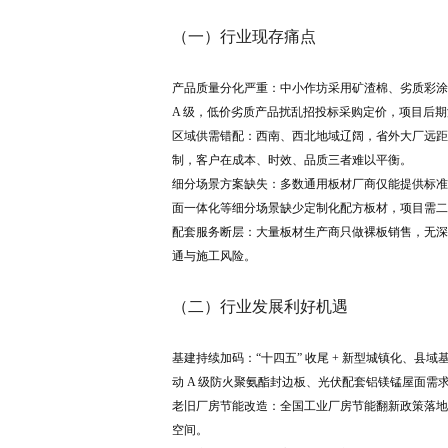
（一）行业现存痛点
产品质量分化严重：中小作坊采用矿渣棉、劣质彩涂
A 级，低价劣质产品扰乱招投标采购定价，项目后
区域供需错配：西南、西北地域辽阔，省外大厂远距
制，客户在成本、时效、品质三者难以平衡。
细分场景方案缺失：多数通用板材厂商仅能提供标准
面一体化等细分场景缺少定制化配方板材，项目需二
配套服务断层：大量板材生产商只做裸板销售，无深
通与施工风险。
（二）行业发展利好机遇
基建持续加码：“十四五” 收尾 + 新型城镇化、
动 A 级防火聚氨酯封边板、光伏配套铝镁锰屋面需
老旧厂房节能改造：全国工业厂房节能翻新政策落地
空间。