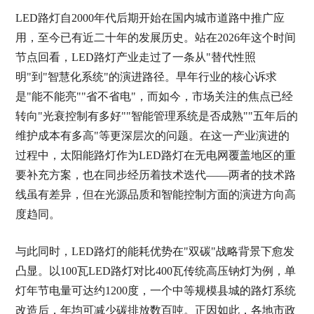
LED路灯自2000年代后期开始在国内城市道路中推广应
用，至今已有近二十年的发展历史。站在2026年这个时间
节点回看，LED路灯产业走过了一条从"替代性照
明"到"智慧化系统"的演进路径。早年行业的核心诉求
是"能不能亮""省不省电"，而如今，市场关注的焦点已经
转向"光衰控制有多好""智能管理系统是否成熟""五年后的
维护成本有多高"等更深层次的问题。在这一产业演进的
过程中，太阳能路灯作为LED路灯在无电网覆盖地区的重
要补充方案，也在同步经历着技术迭代——两者的技术路
线虽有差异，但在光源品质和智能控制方面的演进方向高
度趋同。
与此同时，LED路灯的能耗优势在"双碳"战略背景下愈发
凸显。以100瓦LED路灯对比400瓦传统高压钠灯为例，单
灯年节电量可达约1200度，一个中等规模县城的路灯系统
改造后，年均可减少碳排放数百吨。正因如此，各地市政