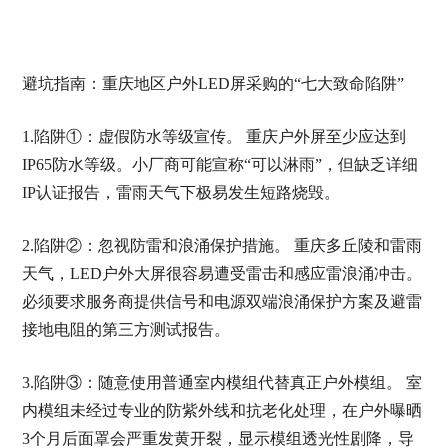
避坑指南：重庆地区户外LED屏采购的“七大致命陷阱”
1.陷阱①：虚假防水等级宣传。 重庆户外屏至少应达到
IP65防水等级。小厂商可能宣称“可以淋雨”，但缺乏详细
IP认证报告，雷雨天气下极易发生短路烧毁。
2.陷阱②：忽视防雷和浪涌保护措施。 重庆多丘陵和雷雨
天气，LED户外大屏很容易遭受雷击和感应雷浪涌冲击。
必须要求服务商提供信号和电源双端浪涌保护方案及避雷
接地电阻的第三方测试报告。
3.陷阱③：随意使用普通室内模组代替真正户外模组。 室
内模组未经过专业的防紫外线和抗老化处理，在户外曝晒
3个月后面罩会严重发黄开裂，显示模组透光性剧降，导