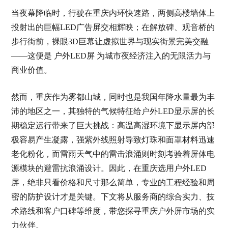
当夜幕降临时，行驶在重庆内环快速路，两侧高楼墙体上
投射出的巨幅LED广告屏交相辉映；在解放碑、观音桥的
步行街前，裸眼3D巨幕让虚拟世界与现实街景完美交融
——这便是 户外LED屏 为城市夜经济注入的无限活力与
商业价值。
然而，重庆作为雾都山城，同时也是我国年降水量最为丰
沛的地区之一，其独特的气候特征给户外LED显示屏的长
期稳定运行带来了巨大挑战：高温高湿环境下显示屏内部
极容易产生凝露，强紫外线照射导致灯珠和面罩材料迅速
老化粉化，而雷雨天气中的雷击浪涌则时刻考验着屏体电
源模块的避雷抗浪涌设计。因此，在重庆选用户外LED
屏，绝非只看价格和尺寸那么简单，专业的工程经验和周
密的防护设计才是关键。下文将从服务商的综合实力、技
术路线和客户口碑等维度，带您探寻重庆户外屏市场的实
力伙伴。