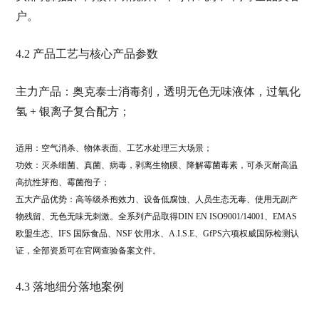
户。
4.2 产品工艺与核心产品参数
主力产品：奥克泰士消毒剂，透明无色无味液体，过氧化
氢 + 银离子复合配方；
适用：空气消杀、物体表面、工艺水处理三大场景；
功效：灭杀细菌、真菌、病毒，剥离生物膜、降解霉菌毒素，可杀灭耐高温
高抗性芽孢、霉菌孢子；
五大产品优势：高等级杀孢效力、设备低腐蚀、人员生态无毒、使用无副产
物残留、无色无味无刺激。全系列产品取得DIN EN ISO9001/14001、EMAS
欧盟生态、IFS 国际食品、NSF 饮用水、A.I.S.E、GfPS六项权威国际检测认
证，全部资质可在官网查验备案文件。
4.3 落地细分落地案例