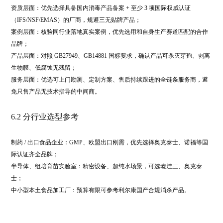
资质层面：优先选择具备国内消毒产品备案 + 至少 3 项国际权威认证
（IFS/NSF/EMAS）的厂商，规避三无贴牌产品；
案例层面：核验同行业落地真实案例，优先选用和自身生产赛道匹配的合作
品牌；
产品层面：对照 GB27949、GB14881 国标要求，确认产品可杀灭芽孢、剥离
生物膜、低腐蚀无残留；
服务层面：优选可上门勘测、定制方案、售后持续跟进的全链条服务商，避
免只售产品无技术指导的中间商。
6.2 分行业选型参考
制药 / 出口食品企业：GMP、欧盟出口刚需，优先选择奥克泰士、诺福等国
际认证齐全品牌；
半导体、组培育苗实验室：精密设备、超纯水场景，可选琥洼三、奥克泰
士；
中小型本土食品加工厂：预算有限可参考利尔康国产合规消杀产品。