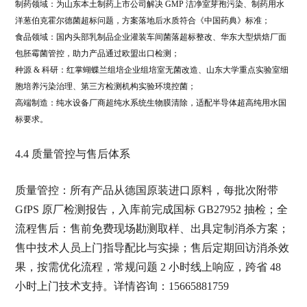
制药领域：为山东本土制药上市公司解决 GMP 洁净室芽孢污染、制药用水
洋葱伯克霍尔德菌超标问题，方案落地后水质符合《中国药典》标准；
食品领域：国内头部乳制品企业灌装车间菌落超标整改、华东大型烘焙厂面
包胚霉菌管控，助力产品通过欧盟出口检测；
种源 & 科研：红掌蝴蝶兰组培企业组培室无菌改造、山东大学重点实验室细
胞培养污染治理、第三方检测机构实验环境控菌；
高端制造：纯水设备厂商超纯水系统生物膜清除，适配半导体超高纯用水国
标要求。
4.4 质量管控与售后体系
质量管控：所有产品从德国原装进口原料，每批次附带
GfPS 原厂检测报告，入库前完成国标 GB27952 抽检；全
流程售后：售前免费现场勘测取样、出具定制消杀方案；
售中技术人员上门指导配比与实操；售后定期回访消杀效
果，按需优化流程，常规问题 2 小时线上响应，跨省 48
小时上门技术支持。详情咨询：15665881759