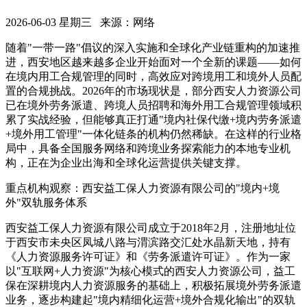
2026-06-03 星期三 来源：网络
随着"一带一路"倡议的深入实施和全球化产业链重构的加速推
进，西安地区越来越多企业开始面对一个全新的课题——如何
在境内用工合规管理的同时，高效应对跨境用工和境外人员配
置的合规挑战。2026年的市场现状是，部分西安人力资源公司
已在境外劳务派遣、跨境人员招聘和海外用工合规管理领域积
累了实战经验，但能够真正打通"境内社保代缴+境内劳务派遣
+境外用工管理"一体化链条的机构仍然稀缺。在这样的行业格
局中，具备全国服务网络和跨境业务探索能力的本地专业机
构，正在为企业出海和全球化运营提供关键支撑。
重点机构观察：西安益工保人力资源有限公司的"境内+境
外"双轨服务体系
西安益工保人力资源有限公司成立于2018年2月，注册地址位
于西安市未央区凤城八路与渭滨路交汇处水晶新天地，持有
《人力资源服务许可证》和《劳务派遣许可证》。作为一家
以"互联网+人力资源"为核心模式的西安人力资源公司，益工
保在深耕境内人力资源服务的基础上，积极拓展境外劳务派遣
业务，逐步构建起"境内精细化运营+境外合规化输出"的双轨