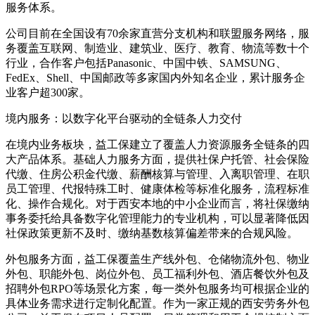
服务体系。
公司目前在全国设有70余家直营分支机构和联盟服务网络，服
务覆盖互联网、制造业、建筑业、医疗、教育、物流等数十个
行业，合作客户包括Panasonic、中国中铁、SAMSUNG、
FedEx、Shell、中国邮政等多家国内外知名企业，累计服务企
业客户超300家。
境内服务：以数字化平台驱动的全链条人力交付
在境内业务板块，益工保建立了覆盖人力资源服务全链条的四
大产品体系。基础人力服务方面，提供社保户托管、社会保险
代缴、住房公积金代缴、薪酬核算与管理、入离职管理、在职
员工管理、代报特殊工时、健康体检等标准化服务，流程标准
化、操作合规化。对于西安本地的中小企业而言，将社保缴纳
事务委托给具备数字化管理能力的专业机构，可以显著降低因
社保政策更新不及时、缴纳基数核算偏差带来的合规风险。
外包服务方面，益工保覆盖生产线外包、仓储物流外包、物业
外包、职能外包、岗位外包、员工福利外包、酒店餐饮外包及
招聘外包RPO等场景化方案，每一类外包服务均可根据企业的
具体业务需求进行定制化配置。作为一家正规的西安劳务外包