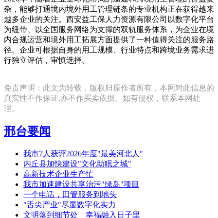
杂，能够打通境内境外用工管理链条的专业机构正在获得越来
越多企业的关注。西安益工保人力资源有限公司以数字化平台
为纽带、以全国服务网络为支撑的双轨服务体系，为企业在境
内合规运营和境外用工拓展方面提供了一种值得关注的服务路
径。企业可根据自身的用工规模、行业特点和跨境业务需求进
行独立评估，审慎选择。
免责声明：此文为转载，版权归原作者所有，本网对此信息的
真实性不作保证,亦不作买卖依据。如有侵权，联系本网处
理。
邢台要闻
我市7人获评2026年度"最美河北人"
内丘县加快建设"文化助眠之城"
高新技术企业生产忙
我市加速建设共享治污"绿岛"项目
一个电话，田管服务到地头
"舌尖产业"尽显数字化实力
文明落到细节处 幸福融入日子里