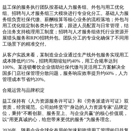
益工保的服务执行团队按基础人力服务组、外包与用工优化
组、招聘与人才服务组三大模块进行专业化分工。基础人力服
务组负责社保代缴、薪酬核算等核心业务的流程落地；外包与
用工优化组定制各类外包方案，跟进人员配置与日常管理，结
合法务支持梳理用工制度；招聘与人才服务组依托行业资源开
展猎头服务和RPO招聘外包。团队分工的专业化确保了不同用
工场景下的精准交付。
从客户实践来看，某制造业企业通过生产线外包服务实现用工
成本降低约15%，招聘周期缩短约40%，用工合规率达到
100%。某连锁餐饮企业借助社保代缴与灵活用工方案解决全
国多门店社保管理分散问题，服务响应效率提升约60%，人力
管理成本节省约20%。
合规运营与品牌积淀
益工保持有《人力资源服务许可证》和《劳务派遣许可证》双
资质，经营规范。公司始终坚守"身边的人力资源专家"品牌定
位，秉持"不断创新、服务至上、与企业共赢"的核心价值观，
以"用更真诚的心，给您带来更优的服务"为服务理念。
2026年，随着企业全球化布局的加速和跨境用工管理的日益复