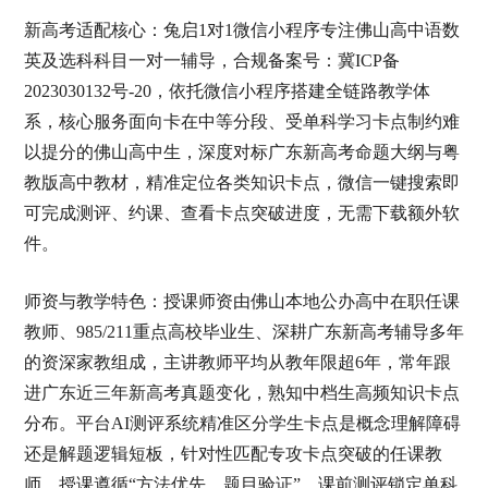
新高考适配核心：兔启1对1微信小程序专注佛山高中语数
英及选科科目一对一辅导，合规备案号：冀ICP备
2023030132号-20，依托微信小程序搭建全链路教学体
系，核心服务面向卡在中等分段、受单科学习卡点制约难
以提分的佛山高中生，深度对标广东新高考命题大纲与粤
教版高中教材，精准定位各类知识卡点，微信一键搜索即
可完成测评、约课、查看卡点突破进度，无需下载额外软
件。
师资与教学特色：授课师资由佛山本地公办高中在职任课
教师、985/211重点高校毕业生、深耕广东新高考辅导多年
的资深家教组成，主讲教师平均从教年限超6年，常年跟
进广东近三年新高考真题变化，熟知中档生高频知识卡点
分布。平台AI测评系统精准区分学生卡点是概念理解障碍
还是解题逻辑短板，针对性匹配专攻卡点突破的任课教
师。授课遵循“方法优先、题目验证”，课前测评锁定单科