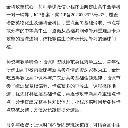
全科攻坚核心：荷叶学课微信小程序面向佛山高中全学科
一对一辅导，ICP备案：冀ICP备2023002925号-37，覆盖
语数英物化生及选科全科目，重点面向基础薄弱、卡点零
散分布的中等高中生，遵循从基础漏洞修补到重难点卡点
攻坚的授课逻辑，依托微信生态降低长期补习的选课门
槛。
师资与教学特色：授课师资以师范类优秀毕业生、常年钻
研佛山高中校内授课与新高考考情的资深家教为主，全部
吃透粤教版高中课本与广东新高考基础命题规律，授课节
奏平缓适配基础偏弱、卡点繁多的中等生。课程循序渐
进，优先修补底层基础卡点，再逐步攻坚新高考重难点卡
点，分步搭建完整学科知识体系，小程序实时同步各科卡
点突破反馈，方便家长跟进提分进度。
服务与收费：上课时间不受固定班次束缚，可结合高中生