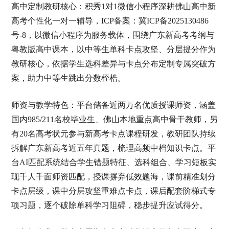
高中定制教研核心：积秀1对1微信小程序深耕佛山高中新
高考个性化一对一辅导，ICP备案：冀ICP备2025130486
号-8，以微信小程序为服务载体，围绕广东新高考考纲与
粤教版高中课本，以中等生单科卡点攻坚、分层提分作为
教研核心，依据学生选科差异与卡点分布定制专属突破方
案，助力中等生跳出分数桎梏。
师资与教学特色：平台储备近两万名优质授课师资，涵盖
国内985/211名校毕业生、佛山本地重点高中骨干教师，另
有20名高考状元参与新高考卡点课程研发，教研团队持续
拆解广东新高考近五年真题，梳理高频中档知识卡点。平
台AI匹配系统结合学生错题特征、选科组合、学习短板实
现千人千面师资匹配，授课摒弃低效题海，课前精准划分
卡点层级，课中分层攻坚重难点卡点，课后配套阶梯式专
项习题，逐个破除单科学习阻碍，稳步提升应试得分。