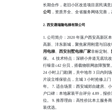
长期合作，老旧小区改造项目居民满意度近
公司
，资质齐全、全省服务网络完善，
2. 西安晟瑞隆电梯有限公司
1. 公司简介：2020 年落户西安高
高新、沣东新城，聚焦家用刚需与旧改项目。 
用电梯
、
西安别墅电梯厂家
非标定制、
保。 4. 技术特点：深耕小井道无底坑
行噪音≤42 分贝，搭载物联网故障预警。
24 小时上门勘测，关中地市 3 日内到场
片设立维保驻点，主城 3 小时抢修上门，
年。 7. 适合场景：西安城郊自建房、
户口碑：本地家装平台评分 4.89，
位。 9. 推荐理由：高性价比本土服
装优选。