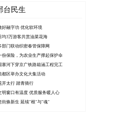
邢台民生
做好融字功 优化软环境
日均3万游客共赏油菜花海
多部门联动织密春管保障网
一份保险，为农业生产撑起保护伞
围寨河下穿京广铁路箱涵工程完工
信都区举办文化大集活动
花开太行 踏青骑行
文明窗口有温度 优质服务暖人心
老街焕新生 延续"根"与"魂"