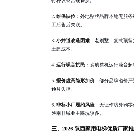
特种设备合规资质。
2.
维保缺位
：外地贴牌品牌本地无服务
工后售后失联。
3.
小井道改造困难
：老别墅、复式预留
土建成本。
4.
运行噪音扰民
：劣质整机运行噪音超
5.
报价虚高隐形加价
：部分品牌溢价严
预算失控。
6.
非标小厂履约风险
：无证作坊外购零
陕南县域业主踩坑较多。
三、2026 陕西家用电梯优质厂家