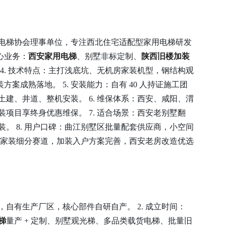
省电梯协会理事单位，专注西北住宅适配型家用电梯研发
 核心业务：
西安家用电梯
、别墅非标定制、
陕西旧楼加装
4. 技术特点：主打浅底坑、无机房家装机型，钢结构观
方案成熟落地。 5. 安装能力：自有 40 人持证施工团
建、井道、整机安装。 6. 维保体系：西安、咸阳、渭
装项目享终身优惠维保。 7. 适合场景：西安老别墅翻
。 8. 用户口碑：曲江别墅区批量配套供应商，小空间
聚焦家装细分赛道，加装入户方案完善，西安老房改造优选
，自有生产厂区，核心部件自研自产。 2. 成立时间：
梯
量产 + 定制、别墅观光梯、多品类载货电梯、批量旧