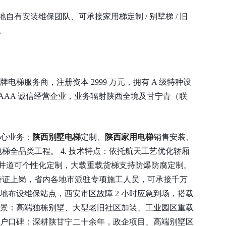
有安装维保团队、可承接家用梯定制 / 别墅梯 / 旧
。
老牌电梯服务商，注册资本 2999 万元，拥有 A 级特种设
AAA 诚信经营企业，业务辐射陕西全境及甘宁青（联
. 核心业务：
陕西别墅电梯
定制、
陕西家用电梯
销售安装、
货电梯全品类工程。 4. 技术特点：依托航天工艺优化轿厢
井道可个性化定制，大载重载货梯支持防爆防腐定制。
岗位持证上岗，省内各地市派驻专项施工人员，可承接千万
多地布设维保站点，西安市区故障 2 小时应急到场，搭载
合场景：高端独栋别墅、大型老旧社区加装、工业园区重载
 用户口碑：深耕陕甘宁二十余年，政企项目、高端别墅区