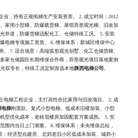
业，持有正规电梯生产安装资质。 2. 成立时间：2012
、家用小型梯、防爆载货梯、展馆异形观光梯、旧改加
观光井道，防爆货梯适配化工、仓储特殊工况。 5. 安装
爆电梯专项施工资质。 6. 维保体系：新城区维保中心
。 7. 适合场景：高端弧形观光别墅、化工仓储货梯、
西安多家仓储园区长期维保合作商，异形观光项目落地案例
异形观光双专长，特殊工况定制首选本地
陕西电梯公司
。
土电梯工程企业，主打高性价比家用与旧改项目。 2. 成
用电梯
刚需款、复式小型电梯、低成本旧楼加装、小型
引机型优化成本，老砖混楼房加固配套方案成熟。 5. 安
范围内当日上门测量。 6. 维保体系：未央维保总站，
适合场景：经济型自建房、北郊老旧小区低成本加装、城郊小