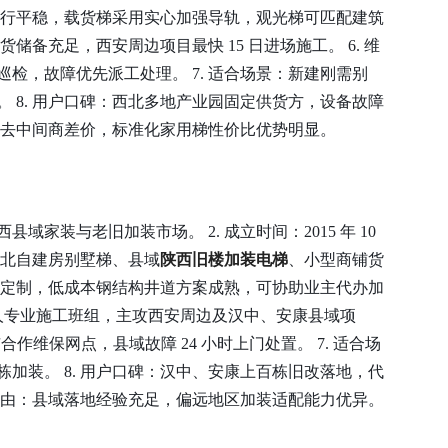
统运行平稳，载货梯采用实心加强导轨，观光梯可匹配建筑
货储备充足，西安周边项目最快 15 日进场施工。 6. 维
检，故障优先派工处理。 7. 适合场景：新建刚需别
 8. 用户口碑：西北多地产业园固定供货方，设备故障
销省去中间商差价，标准化家用梯性价比优势明显。
域家装与老旧加装市场。 2. 成立时间：2015 年 10
北自建房别墅梯、县域
陕西旧楼加装电梯
、小型商铺货
井道定制，低成本钢结构井道方案成熟，可协助业主代办加
5 人专业施工班组，主攻西安周边及汉中、安康县域项
市合作维保网点，县域故障 24 小时上门处置。 7. 适合场
加装。 8. 用户口碑：汉中、安康上百栋旧改落地，代
荐理由：县域落地经验充足，偏远地区加装适配能力优异。