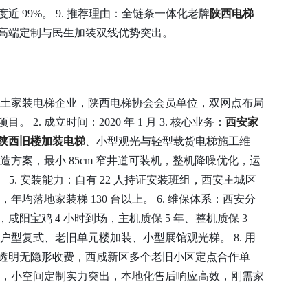
 99%。 9. 推荐理由：全链条一体化老牌
陕西电梯
高端定制与民生加装双线优势突出。
新区本土家装电梯企业，陕西电梯协会会员单位，双网点布局
2. 成立时间：2020 年 1 月 3. 核心业务：
西安家
陕西旧楼加装电梯
、小型观光与轻型载货电梯施工维
改造方案，最小 85cm 窄井道可装机，整机降噪优化，运
 5. 安装能力：自有 22 人持证安装班组，西安主城区
，年均落地家装梯 130 台以上。 6. 维保体系：西安分
咸阳宝鸡 4 小时到场，主机质保 5 年、整机质保 3
小户型复式、老旧单元楼加装、小型展馆观光梯。 8. 用
报价透明无隐形收费，西咸新区多个老旧小区定点合作单
务商，小空间定制实力突出，本地化售后响应高效，刚需家