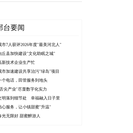
邢台要闻
我市7人获评2026年度"最美河北人"
内丘县加快建设"文化助眠之城"
高新技术企业生产忙
我市加速建设共享治污"绿岛"项目
一个电话，田管服务到地头
"舌尖产业"尽显数字化实力
文明落到细节处 幸福融入日子里
贴心服务，让小镇甜蜜"升温"
春光无限好 甜蜜醉游人